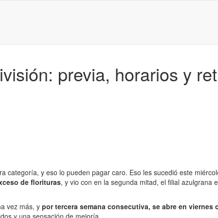
visión: previa, horarios y r
ra categoría, y eso lo pueden pagar caro. Eso les sucedió este miércol
xceso de florituras
, y vio con en la segunda mitad, el filial azulgrana
na vez más, y
por tercera semana consecutiva, se abre en viernes 
idos y una sensación de mejoría.