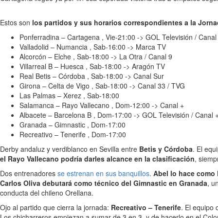
Estos son
los partidos y sus horarios correspondientes a la Jorn
Ponferradina – Cartagena , Vie-21:00 -> GOL Televisión / Canal
Valladolid – Numancia , Sab-16:00 -> Marca TV
Alcorcón – Elche , Sab-18:00 -> La Otra / Canal 9
Villarreal B – Huesca , Sab-18:00 -> Aragón TV
Real Betis – Córdoba , Sab-18:00 -> Canal Sur
Girona – Celta de Vigo , Sab-18:00 -> Canal 33 / TVG
Las Palmas – Xerez , Sab-18:00
Salamanca – Rayo Vallecano , Dom-12:00 -> Canal +
Albacete – Barcelona B , Dom-17:00 -> GOL Televisión / Canal 
Granada – Gimnastic , Dom-17:00
Recreativo – Tenerife , Dom-17:00
Derby andaluz y verdiblanco en Sevilla entre
Betis y Córdoba
. El equ
el Rayo Vallecano podría darles alcance en la clasificación
, siemp
Dos entrenadores
se estrenan en sus banquillos
.
Abel lo hace como l
Carlos Oliva debutará como técnico del Gimnastic en Granada
, u
conducta del chileno Orellana.
Ojo al partido que cierra la jornada:
Recreativo – Tenerife
. El equipo 
Los chicharreros empiezan a sumar de 3 en 3, y de hacerlo en el Colo