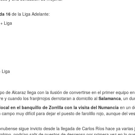
ada 16
de la Liga Adelante:
 + Liga
+ Liga
ipo de Alcaraz llega con la ilusión de convertirse en el primer equipo 
re y cuando los franjirrojos derrotaran a domicilio al
Salamanca
, un du
ocal en el banquillo de Zorrilla con la visita del Numancia
en un de
n campo muy difícil para dejar el puesto de farolillo rojo, aunque del 
onubense sigue invicto desde la llegada de Carlos Ríos hace ya varias j
mbino, podrían salir de puestos de descenso por primera vez en lo qu