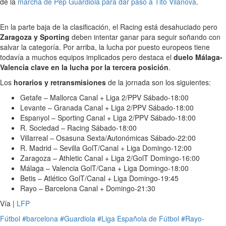
de la
marcha de Pep Guardiola para dar paso a Tito Vilanova
.
En la parte baja de la clasificación, el Racing está desahuciado pero
Zaragoza y Sporting
deben intentar ganar para seguir soñando con
salvar la categoría. Por arriba, la lucha por puesto europeos tiene
todavía a muchos equipos implicados pero destaca el
duelo Málaga-
Valencia clave en la lucha por la tercera posición
.
Los
horarios y retransmisiones
de la jornada son los siguientes:
Getafe – Mallorca Canal + Liga 2/PPV Sábado-18:00
Levante – Granada Canal + Liga 2/PPV Sábado-18:00
Espanyol – Sporting Canal + Liga 2/PPV Sábado-18:00
R. Sociedad – Racing Sábado-18:00
Villarreal – Osasuna Sexta/Autonómicas Sábado-22:00
R. Madrid – Sevilla GolT/Canal + Liga Domingo-12:00
Zaragoza – Athletic Canal + Liga 2/GolT Domingo-16:00
Málaga – Valencia GolT/Cana + Liga Domingo-18:00
Betis – Atlético GolT/Canal + Liga Domingo-19:45
Rayo – Barcelona Canal + Domingo-21:30
Vía |
LFP
Fútbol
#barcelona
#Guardiola
#Liga Española de Fútbol
#Rayo-