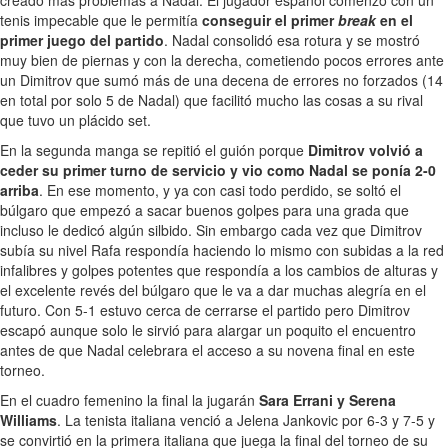
creado más problemas a Nadal. El jugador español comenzó con un
tenis impecable que le permitía
conseguir el primer
break
en el
primer juego del partido
. Nadal consolidó esa rotura y se mostró
muy bien de piernas y con la derecha, cometiendo pocos errores ante
un Dimitrov que sumó más de una decena de errores no forzados (14
en total por solo 5 de Nadal) que facilitó mucho las cosas a su rival
que tuvo un plácido set.
En la segunda manga se repitió el guión porque
Dimitrov volvió a
ceder su primer turno de servicio y vio como Nadal se ponía 2-0
arriba
. En ese momento, y ya con casi todo perdido, se soltó el
búlgaro que empezó a sacar buenos golpes para una grada que
incluso le dedicó algún silbido. Sin embargo cada vez que Dimitrov
subía su nivel Rafa respondía haciendo lo mismo con subidas a la red
infalibres y golpes potentes que respondía a los cambios de alturas y
el excelente revés del búlgaro que le va a dar muchas alegría en el
futuro. Con 5-1 estuvo cerca de cerrarse el partido pero Dimitrov
escapó aunque solo le sirvió para alargar un poquito el encuentro
antes de que Nadal celebrara el acceso a su novena final en este
torneo.
En el cuadro femenino la final la jugarán
Sara Errani y Serena
Williams
. La tenista italiana venció a Jelena Jankovic por 6-3 y 7-5 y
se convirtió en la primera italiana que juega la final del torneo de su