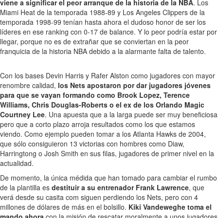
viene a significar el peor arranque de la historia de la NBA
. Los
Miami Heat de la temporada 1988-89 y Los Angeles Clippers de la
temporada 1998-99 tenían hasta ahora el dudoso honor de ser los
líderes en ese ranking con 0-17 de balance. Y lo peor podría estar por
llegar, porque no es de extrañar que se conviertan en la peor
franquicia de la historia NBA debido a la alarmante falta de talento.
Con los bases Devin Harris y Rafer Alston como jugadores con mayor
renombre calidad,
los Nets apostaron por dar jugadores jóvenes
para que se vayan formando como Brook Lopez, Terence
Williams, Chris Douglas-Roberts o el ex de los Orlando Magic
Courtney Lee
. Una apuesta que a la larga puede ser muy beneficiosa
pero que a corto plazo arroja resultados como los que estamos
viendo. Como ejemplo pueden tomar a los Atlanta Hawks de 2004,
que sólo consiguieron 13 victorias con hombres como Diaw,
Harringtong o Josh Smith en sus filas, jugadores de primer nivel en la
actualidad.
De momento, la única médida que han tomado para cambiar el rumbo
de la plantilla es
destituir a su entrenador Frank Lawrence
, que
verá desde su casita com siguen perdiendo los Nets, pero con 4
millones de dólares de más en el bolsillo.
Kiki Vandeweghe toma el
mando ahora
con la misión de rescatar moralmente a unos jugadores