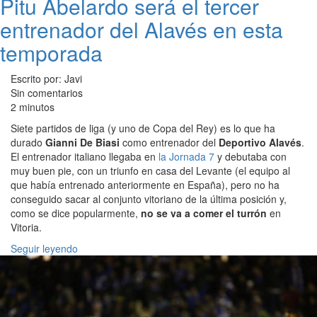
Pitu Abelardo será el tercer
entrenador del Alavés en esta
temporada
Escrito por: Javi
Sin comentarios
2 minutos
Siete partidos de liga (y uno de Copa del Rey) es lo que ha
durado
Gianni De Biasi
como entrenador del
Deportivo Alavés
.
El entrenador italiano llegaba en
la Jornada 7
y debutaba con
muy buen pie, con un triunfo en casa del Levante (el equipo al
que había entrenado anteriormente en España), pero no ha
conseguido sacar al conjunto vitoriano de la última posición y,
como se dice popularmente,
no se va a comer el turrón
en
Vitoria.
Seguir leyendo