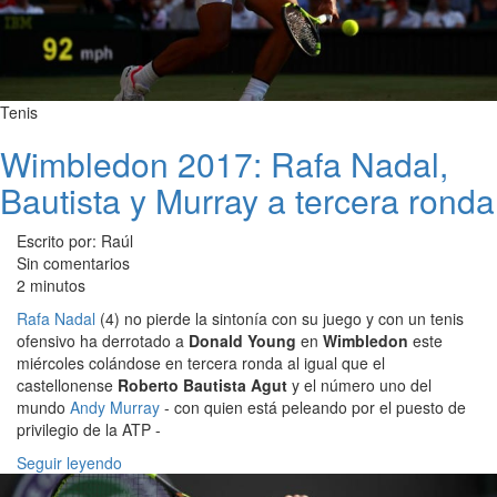
Tenis
Wimbledon 2017: Rafa Nadal,
Bautista y Murray a tercera ronda
Escrito por: Raúl
Sin comentarios
2 minutos
Rafa Nadal
(4) no pierde la sintonía con su juego y con un tenis
ofensivo ha derrotado a
Donald Young
en
Wimbledon
este
miércoles colándose en tercera ronda al igual que el
castellonense
Roberto Bautista Agut
y el número uno del
mundo
Andy Murray
- con quien está peleando por el puesto de
privilegio de la ATP -
Seguir leyendo