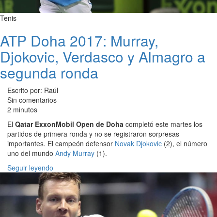
Tenis
ATP Doha 2017: Murray,
Djokovic, Verdasco y Almagro a
segunda ronda
Escrito por: Raúl
Sin comentarios
2 minutos
El
Qatar ExxonMobil Open de Doha
completó este martes los
partidos de primera ronda y no se registraron sorpresas
importantes. El campeón defensor
Novak Djokovic
(2), el número
uno del mundo
Andy Murray
(1).
Seguir leyendo