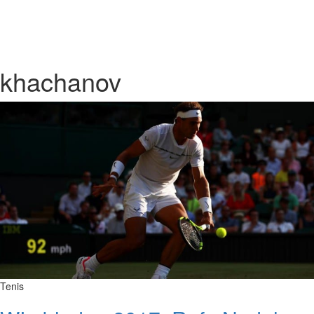
khachanov
Tenis