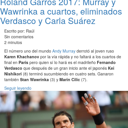
Roland Garros 2017: Murray y
Wawrinka a cuartos, eliminados
Verdasco y Carla Suárez
Escrito por: Raúl
Sin comentarios
2 minutos
El número uno del mundo
Andy Murray
derrotó al joven ruso
Karen Khachanov
por la vía rápida y no faltará a los cuartos de
final en
París
pero quien sí lo hará es el madrileño
Fernando
Verdasco
que después de un gran inicio ante el japonés
Kei
Nishikori
(8) terminó sucumbiendo en cuatro sets. Ganaron
también
Stan Wawrinka
(3) y
Marin Cilic
(7).
Seguir leyendo