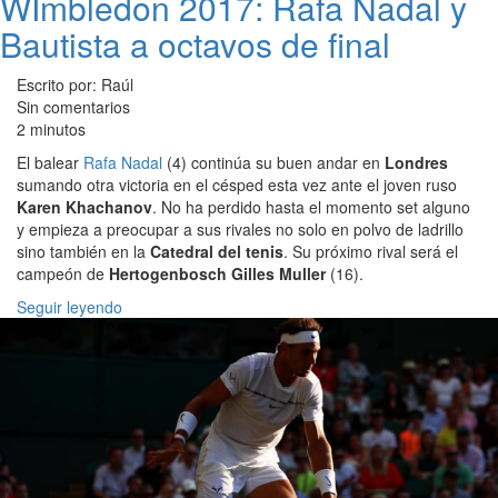
WImbledon 2017: Rafa Nadal y
Bautista a octavos de final
Escrito por: Raúl
Sin comentarios
2 minutos
El balear
Rafa Nadal
(4) continúa su buen andar en
Londres
sumando otra victoria en el césped esta vez ante el joven ruso
Karen Khachanov
. No ha perdido hasta el momento set alguno
y empieza a preocupar a sus rivales no solo en polvo de ladrillo
sino también en la
Catedral del tenis
. Su próximo rival será el
campeón de
Hertogenbosch
Gilles Muller
(16).
Seguir leyendo