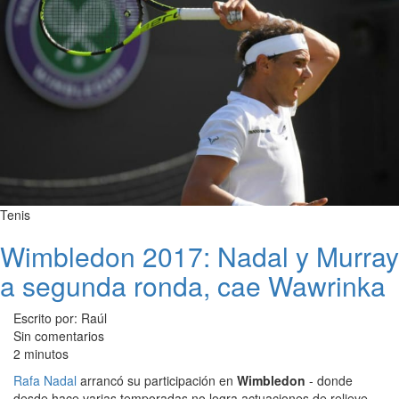
Tenis
Wimbledon 2017: Nadal y Murray
a segunda ronda, cae Wawrinka
Escrito por: Raúl
Sin comentarios
2 minutos
Rafa Nadal
arrancó su participación en
Wimbledon
- donde
desde hace varias temporadas no logra actuaciones de relieve -