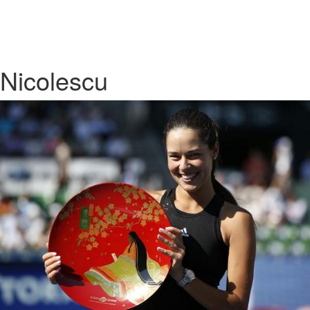
Nicolescu