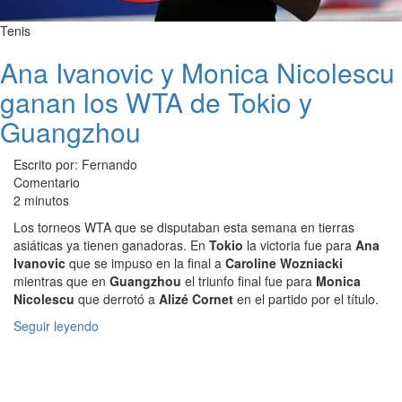
Tenis
Ana Ivanovic y Monica Nicolescu
ganan los WTA de Tokio y
Guangzhou
Escrito por: Fernando
Comentario
2 minutos
Los torneos WTA que se disputaban esta semana en tierras
asiáticas ya tienen ganadoras. En
Tokio
la victoria fue para
Ana
Ivanovic
que se impuso en la final a
Caroline Wozniacki
mientras que en
Guangzhou
el triunfo final fue para
Monica
Nicolescu
que derrotó a
Alizé Cornet
en el partido por el título.
Seguir leyendo