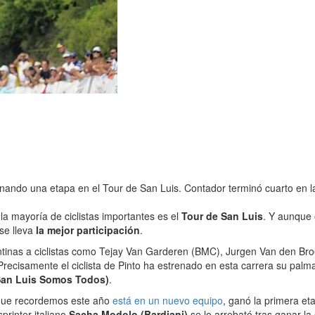
ndo una etapa en el Tour de San Luis. Contador terminó cuarto en la g
 la mayoría de ciclistas importantes es el
Tour de San Luis
. Y aunque 
 se lleva
la mejor participación
.
tinas a ciclistas como Tejay Van Garderen (BMC), Jurgen Van den Broec
 Precisamente el ciclista de Pinto ha estrenado en esta carrera su pal
(San Luis Somos Todos)
.
que recordemos este año
está en un nuevo equipo
, ganó la primera eta
sprinter italiano
Sacha Modolo (Bardiani)
se lo arrebató tras ganar l