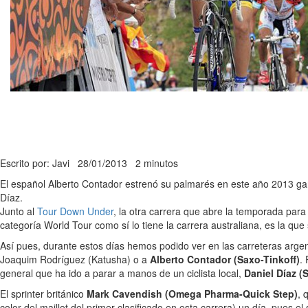
Escrito por: Javi
28/01/2013
2 minutos
El español Alberto Contador estrenó su palmarés en este año 2013 gana
Díaz.
Junto al
Tour Down Under
, la otra carrera que abre la temporada para
categoría World Tour como sí lo tiene la carrera australiana, es la que
Así pues, durante estos días hemos podido ver en las carreteras argen
Joaquim Rodríguez (Katusha) o a
Alberto Contador (Saxo-Tinkoff)
.
general que ha ido a parar a manos de un ciclista local,
Daniel Díaz 
El sprinter británico
Mark Cavendish (Omega Pharma-Quick Step)
, 
color del maillot del primer clasificado en esta carrera) un día, pues el 