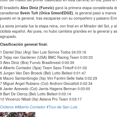
El brasileño
Alex Diniz (Funvic)
ganó la primera etapa considerada de 
canadiense
Svein Tuft (Orica GreenEDGE)
, la general pasó a manos
puesto en la general, tras escaparse con su compañero y paisano E
La sexta jornada fue la etapa reina, con final en el Mirador del Sol, y a
ciclista español. Así pues, no hubo cambios grandes en la general y a
agrupado.
Clasificación general final:
1 Daniel Diaz (Arg) San Luis Somos Todos 24:03:16
2 Tejay van Garderen (USA) BMC Racing Team 0:00:33
3 Alex Diniz (Bra) Funvic Brasilinvest 0:00:39
4 Alberto Contador (Spa) Team Saxo-Tinkoff 0:01:02
5 Jurgen Van Den Broeck (Bel) Lotto Belisol 0:01:47
6 Mauro Santambrogio (Ita) Vini Fantini-Selle Italia 0:02:29
7 Miguel Angel Rubiano (Col) Androni Giocattoli 0:02:34
8 Javier Acevedo (Col) Jamis-Hagens Berman 0:03:00
9 Bart De Clercq (Bel) Lotto Belisol 0:03:14
10 Vincenzo Nibali (Ita) Astana Pro Team 0:03:17
Ciclismo
#Alberto-Contador
#Tour-de-San-Luis