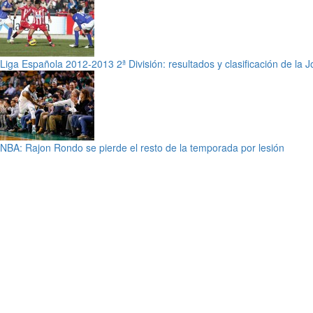
Liga Española 2012-2013 2ª División: resultados y clasificación de la 
NBA: Rajon Rondo se pierde el resto de la temporada por lesión