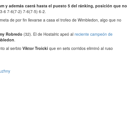
am y además caerá hasta el puesto 5 del ránking, posición que no
3-6 7-6(7-2) 7-6(7-5) 6-2.
 meta de por fin llevarse a casa el trofeo de Wimbledon, algo que no
my Robredo
(32). El de Hostalric apeó al
reciente campeón de
mbledon
.
nto al serbio
Viktor Troicki
que en sets corridos eliminó al ruso
uzhny