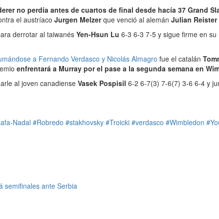
erer no perdía antes de cuartos de final desde hacía 37 Grand Sl
ontra el austríaco
Jurgen Melzer
que venció al alemán
Julian Reister
ara derrotar al taiwanés
Yen-Hsun Lu
6-3 6-3 7-5 y sigue firme en su
umándose a Fernando Verdasco y Nicolás Almagro
fue el catalán
Tom
remio
enfrentará a Murray por el pase a la segunda semana en Wi
narle al joven canadiense
Vasek Pospisil
6-2 6-7(3) 7-6(7) 3-6 6-4 y ju
afa-Nadal
#Robredo
#stakhovsky
#Troicki
#verdasco
#Wimbledon
#Yo
 semifinales ante Serbia