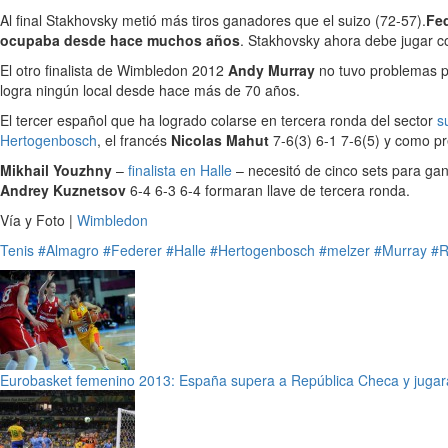
Al final Stakhovsky metió más tiros ganadores que el suizo (72-57).
Fed
ocupaba desde hace muchos años
. Stakhovsky ahora debe jugar c
El otro finalista de Wimbledon 2012
Andy Murray
no tuvo problemas p
logra ningún local desde hace más de 70 años.
El tercer español que ha logrado colarse en tercera ronda del sector
s
Hertogenbosch
, el francés
Nicolas Mahut
7-6(3) 6-1 7-6(5) y como p
Mikhail Youzhny
–
finalista en Halle
– necesitó de cinco sets para ga
Andrey Kuznetsov
6-4 6-3 6-4 formaran llave de tercera ronda.
Vía y Foto |
Wimbledon
Tenis
#Almagro
#Federer
#Halle
#Hertogenbosch
#melzer
#Murray
#R
Eurobasket femenino 2013: España supera a República Checa y jugará