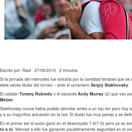
Escrito por: Raúl
27/06/2013
2 minutos
Si la jornada del miércoles fue extraña por la cantidad tenistas que se
siete veces titular del torneo – ante el ucraniano
Sergiy Stakhovsky
.
El catalán
Tommy Robredo
y el escocés
Andy Murray
(2) que van por
Melzer
.
Stakhovsky nunca había podido derrotar antes a un top ten pero hoy su
y a su magnífica actuación en la red. El duelo fue muy parejo y se def
En el primer set el suizo ganó en el desempate 7-6(7-5) pero ya se av
tú a tú
. Merced a ello fue ganando paulatinamente seguridad en el cour