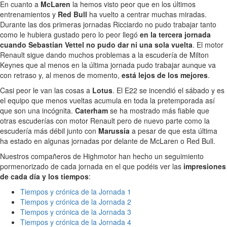
En cuanto a
McLaren
la hemos visto peor que en los últimos
entrenamientos y
Red Bull
ha vuelto a centrar muchas miradas.
Durante las dos primeras jornadas Ricciardo no pudo trabajar tanto
como le hubiera gustado pero lo peor llegó
en la tercera jornada
cuando Sebastian Vettel no pudo dar ni una sola vuelta
. El motor
Renault sigue dando muchos problemas a la escudería de Milton
Keynes que al menos en la última jornada pudo trabajar aunque va
con retraso y, al menos de momento,
está lejos de los mejores
.
Casi peor le van las cosas a
Lotus
. El E22 se incendió el sábado y es
el equipo que menos vueltas acumula en toda la pretemporada así
que son una incógnita.
Caterham
se ha mostrado más fiable que
otras escuderías con motor Renault pero de nuevo parte como la
escudería más débil junto con
Marussia
a pesar de que esta última
ha estado en algunas jornadas por delante de McLaren o Red Bull.
Nuestros compañeros de Highmotor han hecho un seguimiento
pormenorizado de cada jornada en el que podéis ver las
impresiones
de cada día y los tiempos
:
Tiempos y crónica de la Jornada 1
Tiempos y crónica de la Jornada 2
Tiempos y crónica de la Jornada 3
Tiempos y crónica de la Jornada 4