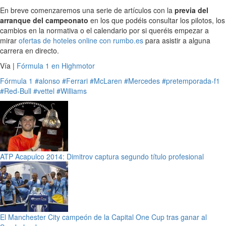
En breve comenzaremos una serie de artículos con la
previa del
arranque del campeonato
en los que podéis consultar los pilotos, los
cambios en la normativa o el calendario por si queréis empezar a
mirar
ofertas de hoteles online con rumbo.es
para asistir a alguna
carrera en directo.
Vía |
Fórmula 1 en Highmotor
Fórmula 1
#alonso
#Ferrari
#McLaren
#Mercedes
#pretemporada-f1
#Red-Bull
#vettel
#Williams
ATP Acapulco 2014: Dimitrov captura segundo título profesional
El Manchester City campeón de la Capital One Cup tras ganar al