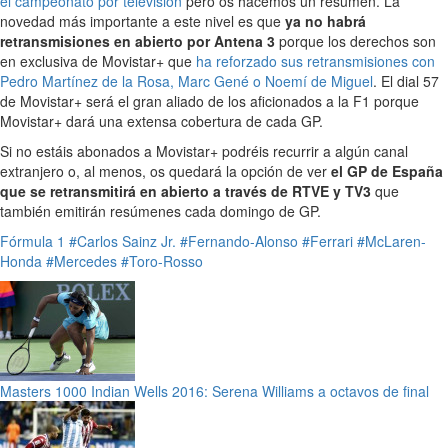
el campeonato por televisión
pero os hacemos un resumen. La
novedad más importante a este nivel es que
ya no habrá
retransmisiones en abierto por Antena 3
porque los derechos son
en exclusiva de Movistar+ que
ha reforzado sus retransmisiones con
Pedro Martínez de la Rosa, Marc Gené o Noemí de Miguel
. El dial 57
de Movistar+ será el gran aliado de los aficionados a la F1 porque
Movistar+ dará una extensa cobertura de cada GP.
Si no estáis abonados a Movistar+ podréis recurrir a algún canal
extranjero o, al menos, os quedará la opción de ver
el GP de España
que se retransmitirá en abierto a través de RTVE y TV3
que
también emitirán resúmenes cada domingo de GP.
Fórmula 1
#Carlos Sainz Jr.
#Fernando-Alonso
#Ferrari
#McLaren-
Honda
#Mercedes
#Toro-Rosso
Masters 1000 Indian Wells 2016: Serena Williams a octavos de final