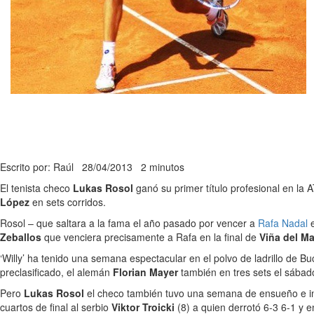
Escrito por: Raúl
28/04/2013
2 minutos
El tenista checo
Lukas Rosol
ganó su primer título profesional en la 
López
en sets corridos.
Rosol – que saltara a la fama el año pasado por vencer a
Rafa Nadal
e
Zeballos
que venciera precisamente a Rafa en la final de
Viña del Ma
‘Willy’ ha tenido una semana espectacular en el polvo de ladrillo de Bu
preclasificado, el alemán
Florian Mayer
también en tres sets el sábado
Pero
Lukas Rosol
el checo también tuvo una semana de ensueño e inclu
cuartos de final al serbio
Viktor Troicki
(8) a quien derrotó 6-3 6-1 y 