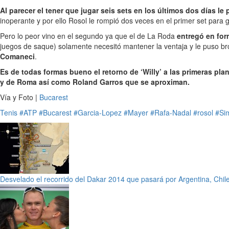
Al parecer el tener que jugar seis sets en los últimos dos días le
inoperante y por ello Rosol le rompió dos veces en el primer set para 
Pero lo peor vino en el segundo ya que el de La Roda
entregó en for
juegos de saque) solamente necesitó mantener la ventaja y le puso bro
Comaneci
.
Es de todas formas bueno el retorno de ‘Willy’ a las primeras pl
y de Roma así como Roland Garros que se aproximan.
Vía y Foto |
Bucarest
Tenis
#ATP
#Bucarest
#Garcia-Lopez
#Mayer
#Rafa-Nadal
#rosol
#Si
Desvelado el recorrido del Dakar 2014 que pasará por Argentina, Chile