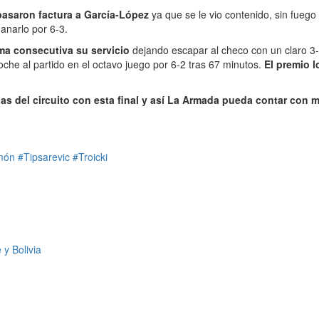
 pasaron factura a García-López
ya que se le vio contenido, sin fuego
ganarlo por 6-3.
ma consecutiva su servicio
dejando escapar al checo con un claro 3
che al partido en el octavo juego por 6-2 tras 67 minutos.
El premio l
anas del circuito con esta final y así La Armada pueda contar co
món
#Tipsarevic
#Troicki
 y Bolivia