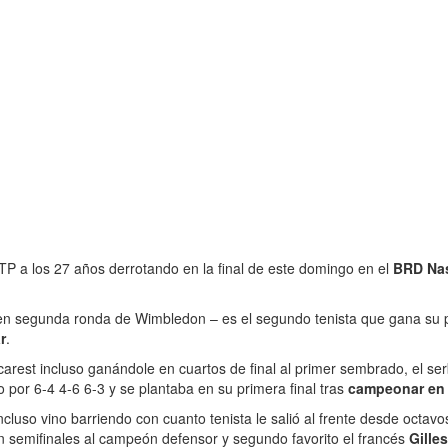
ATP a los 27 años derrotando en la final de este domingo en el
BRD Nas
n segunda ronda de Wimbledon – es el segundo tenista que gana su p
r
.
carest incluso ganándole en cuartos de final al primer sembrado, el ser
 por 6-4 4-6 6-3 y se plantaba en su primera final tras
campeonar en 
so vino barriendo con cuanto tenista le salió al frente desde octavos 
en semifinales al campeón defensor y segundo favorito el francés
Gille