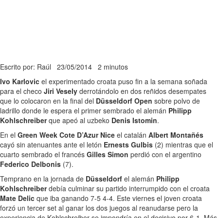
Escrito por: Raúl
23/05/2014
2 minutos
Ivo Karlovic
el experimentado croata puso fin a la semana soñada
para el checo
Jiri Vesely
derrotándolo en dos reñidos desempates
que lo colocaron en la final del
Düsseldorf Open
sobre polvo de
ladrillo donde le espera el primer sembrado el alemán
Philipp
Kohlschreiber
que apeó al uzbeko
Denis Istomin
.
En el
Green Week Cote D’Azur Nice
el catalán
Albert Montañés
cayó sin atenuantes ante el letón
Ernests Gulbis
(2) mientras que el
cuarto sembrado el francés
Gilles Simon
perdió con el argentino
Federico Delbonis
(7).
Temprano en la jornada de
Düsseldorf
el alemán
Philipp
Kohlschreiber
debía culminar su partido interrumpido con el croata
Mate Delic
que iba ganando 7-5 4-4. Este viernes el joven croata
forzó un tercer set al ganar los dos juegos al reanudarse pero la
experiencia de Kohlschreiber se impondría en el decisivo por 6-1. Más