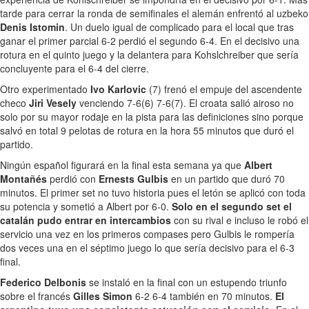
tarde para cerrar la ronda de semifinales el alemán enfrentó al uzbeko
Denis Istomin
. Un duelo igual de complicado para el local que tras
ganar el primer parcial 6-2 perdió el segundo 6-4. En el decisivo una
rotura en el quinto juego y la delantera para Kohslchreiber que sería
concluyente para el 6-4 del cierre.
Otro experimentado
Ivo Karlovic
(7) frenó el empuje del ascendente
checo
Jiri Vesely
venciendo 7-6(6) 7-6(7). El croata salió airoso no
solo por su mayor rodaje en la pista para las definiciones sino porque
salvó en total 9 pelotas de rotura en la hora 55 minutos que duró el
partido.
Ningún español figurará en la final esta semana ya que
Albert
Montañés
perdió con
Ernests Gulbis
en un partido que duró 70
minutos. El primer set no tuvo historia pues el letón se aplicó con toda
su potencia y sometió a Albert por 6-0.
Solo en el segundo set el
catalán pudo entrar en intercambios
con su rival e incluso le robó el
servicio una vez en los primeros compases pero Gulbis le rompería
dos veces una en el séptimo juego lo que sería decisivo para el 6-3
final.
Federico Delbonis
se instaló en la final con un estupendo triunfo
sobre el francés
Gilles Simon
6-2 6-4 también en 70 minutos.
El