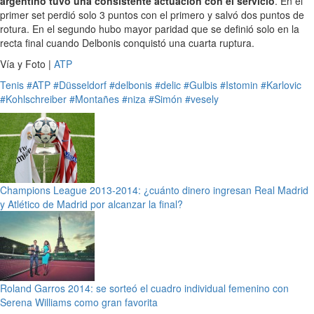
argentino tuvo una consistente actuación con el servicio
. En el
primer set perdió solo 3 puntos con el primero y salvó dos puntos de
rotura. En el segundo hubo mayor paridad que se definió solo en la
recta final cuando Delbonis conquistó una cuarta ruptura.
Vía y Foto |
ATP
Tenis
#ATP
#Düsseldorf
#delbonis
#delic
#Gulbis
#Istomin
#Karlovic
#Kohlschreiber
#Montañes
#niza
#Simón
#vesely
Champions League 2013-2014: ¿cuánto dinero ingresan Real Madrid
y Atlético de Madrid por alcanzar la final?
Roland Garros 2014: se sorteó el cuadro individual femenino con
Serena Williams como gran favorita