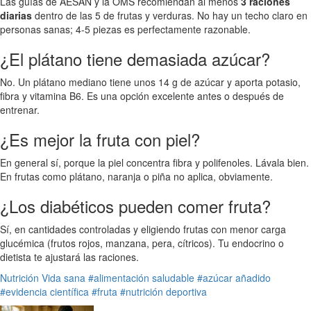
Las guías de AESAN y la OMS recomiendan al menos
3 raciones
diarias
dentro de las 5 de frutas y verduras. No hay un techo claro en
personas sanas; 4-5 piezas es perfectamente razonable.
¿El plátano tiene demasiada azúcar?
No. Un plátano mediano tiene unos 14 g de azúcar y aporta potasio,
fibra y vitamina B6. Es una opción excelente antes o después de
entrenar.
¿Es mejor la fruta con piel?
En general sí, porque la piel concentra fibra y polifenoles. Lávala bien.
En frutas como plátano, naranja o piña no aplica, obviamente.
¿Los diabéticos pueden comer fruta?
Sí, en cantidades controladas y eligiendo frutas con menor carga
glucémica (frutos rojos, manzana, pera, cítricos). Tu endocrino o
dietista te ajustará las raciones.
Nutrición
Vida sana
#alimentación saludable
#azúcar añadido
#evidencia científica
#fruta
#nutrición deportiva