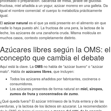
procesado o preparación. Sacarosa de mesa, jarabe de glucosa-
fructosa, miel añadida a un yogur, azúcar moreno en una galleta. Da
igual el nombre comercial: el cuerpo lo metaboliza prácticamente
igual.
El
azúcar natural
es el que ya está presente en el alimento sin que
nadie lo haya puesto ahí. La fructosa de una pera, la lactosa de la
leche, los azúcares de una zanahoria cruda. Misma molécula en
muchos casos, contexto completamente distinto.
Azúcares libres según la OMS: el
concepto que cambia el debate
Aquí está la clave. La
OMS
no habla de "azúcar bueno" o "azúcar
malo". Habla de
azúcares libres
, que incluyen:
Todos los azúcares añadidos por fabricantes, cocineros o
consumidores.
Los azúcares presentes de forma natural en
miel, siropes,
zumos de fruta y concentrados de zumo
.
¿Qué queda fuera? El azúcar intrínseco de la fruta entera y de las
verduras, y la lactosa de los lácteos sin azucarar. La recomendación
de la OMS de bajar el consumo a
menos del 10% de la energía