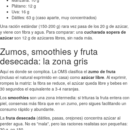
Plátano: 12 g
Uva: 16 g
Dátiles: 63 g (caso aparte, muy concentrados)
Una ración estándar (150-200 g) rara vez pasa de los 20 g de azúcar,
y viene con fibra y agua. Para comparar: una
cucharada sopera de
azúcar
son 12 g de azúcares libres, sin nada más.
Zumos, smoothies y fruta
desecada: la zona gris
Aquí es donde se complica. La OMS clasifica el
zumo de fruta
(incluso el natural exprimido en casa) como
azúcar libre
. Al exprimir,
rompes la matriz: la fibra se reduce, el azúcar queda libre y bebes en
30 segundos el equivalente a 3-4 naranjas.
Los
smoothies
son una zona intermedia: si trituras la fruta entera con
piel, conservas más fibra que en un zumo, pero sigues facilitando un
consumo rápido y abundante.
La
fruta desecada
(dátiles, pasas, orejones) concentra azúcar al
perder agua. No es "mala", pero las raciones realistas son pequeñas:
30 g, no 150.