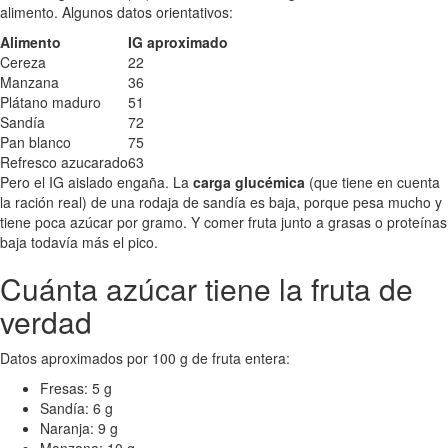
alimento. Algunos datos orientativos:
Alimento
IG aproximado
Cereza
22
Manzana
36
Plátano maduro
51
Sandía
72
Pan blanco
75
Refresco azucarado
63
Pero el IG aislado engaña. La
carga glucémica
(que tiene en cuenta
la ración real) de una rodaja de sandía es baja, porque pesa mucho y
tiene poca azúcar por gramo. Y comer fruta junto a grasas o proteínas
baja todavía más el pico.
Cuánta azúcar tiene la fruta de
verdad
Datos aproximados por 100 g de fruta entera:
Fresas: 5 g
Sandía: 6 g
Naranja: 9 g
Manzana: 10 g