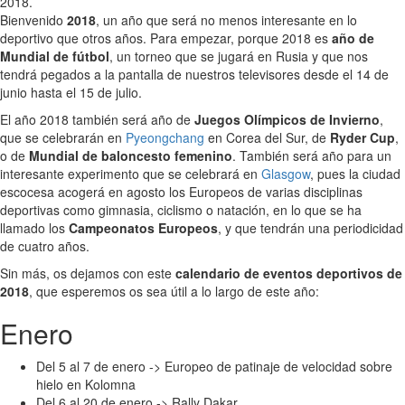
2018.
Bienvenido
2018
, un año que será no menos interesante en lo
deportivo que otros años. Para empezar, porque 2018 es
año de
Mundial de fútbol
, un torneo que se jugará en Rusia y que nos
tendrá pegados a la pantalla de nuestros televisores desde el 14 de
junio hasta el 15 de julio.
El año 2018 también será año de
Juegos Olímpicos de Invierno
,
que se celebrarán en
Pyeongchang
en Corea del Sur, de
Ryder Cup
,
o de
Mundial de baloncesto femenino
. También será año para un
interesante experimento que se celebrará en
Glasgow
, pues la ciudad
escocesa acogerá en agosto los Europeos de varias disciplinas
deportivas como gimnasia, ciclismo o natación, en lo que se ha
llamado los
Campeonatos Europeos
, y que tendrán una periodicidad
de cuatro años.
Sin más, os dejamos con este
calendario de eventos deportivos de
2018
, que esperemos os sea útil a lo largo de este año:
Enero
Del 5 al 7 de enero -> Europeo de patinaje de velocidad sobre
hielo en Kolomna
Del 6 al 20 de enero -> Rally Dakar