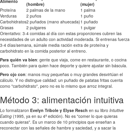
Alimento
(hombre)
(mujer)
Proteína
2 palmas de la mano
1 palma
Verduras
2 puños
1 puño
Carbohidratos
2 puñados (mano ahuecada)
1 puñado
Grasas
2 pulgares
1 pulgar
Orientativo: 3-4 comidas al día con estas proporciones cubren las
necesidades de un adulto con actividad moderada. Si entrenas fuerza
3-4 días/semana, súmale media ración extra de proteína y
carbohidrato en la comida posterior al entreno.
Para quién va bien
: gente que viaja, come en restaurante, o cocina
poco. También para quien hace deporte y quiere ajustar sin báscula.
Pero ojo con
: manos muy pequeñas o muy grandes desvirtúan el
cálculo. Y no distingue calidad: un puñado de patatas fritas cuenta
como "carbohidrato", pero no es lo mismo que arroz integral.
Método 3: alimentación intuitiva
Lo formalizaron
Evelyn Tribole y Elyse Resch
en su libro
Intuitive
Eating
(1995, ya en su 4ª edición). No es "comer lo que quieras
cuando quieras". Es un marco de 10 principios que enseñan a
reconectar con las señales de hambre y saciedad, y a sacar la