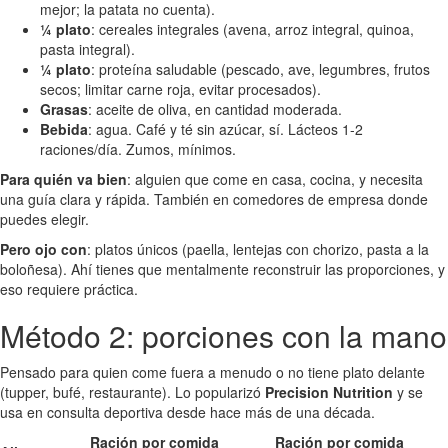
mejor; la patata no cuenta).
¼ plato
: cereales integrales (avena, arroz integral, quinoa,
pasta integral).
¼ plato
: proteína saludable (pescado, ave, legumbres, frutos
secos; limitar carne roja, evitar procesados).
Grasas
: aceite de oliva, en cantidad moderada.
Bebida
: agua. Café y té sin azúcar, sí. Lácteos 1-2
raciones/día. Zumos, mínimos.
Para quién va bien
: alguien que come en casa, cocina, y necesita
una guía clara y rápida. También en comedores de empresa donde
puedes elegir.
Pero ojo con
: platos únicos (paella, lentejas con chorizo, pasta a la
boloñesa). Ahí tienes que mentalmente reconstruir las proporciones, y
eso requiere práctica.
Método 2: porciones con la mano
Pensado para quien come fuera a menudo o no tiene plato delante
(tupper, bufé, restaurante). Lo popularizó
Precision Nutrition
y se
usa en consulta deportiva desde hace más de una década.
Ración por comida
Ración por comida