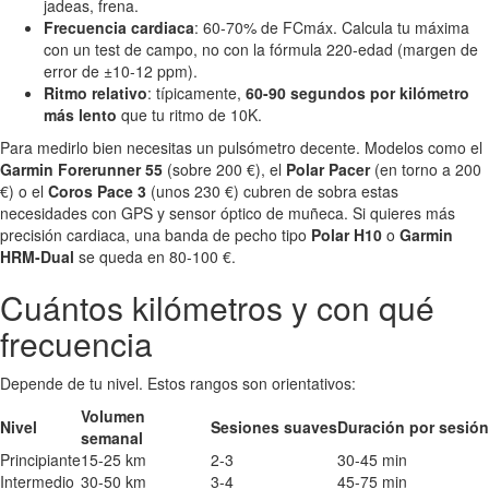
jadeas, frena.
Frecuencia cardiaca
: 60-70% de FCmáx. Calcula tu máxima
con un test de campo, no con la fórmula 220-edad (margen de
error de ±10-12 ppm).
Ritmo relativo
: típicamente,
60-90 segundos por kilómetro
más lento
que tu ritmo de 10K.
Para medirlo bien necesitas un pulsómetro decente. Modelos como el
Garmin Forerunner 55
(sobre 200 €), el
Polar Pacer
(en torno a 200
€) o el
Coros Pace 3
(unos 230 €) cubren de sobra estas
necesidades con GPS y sensor óptico de muñeca. Si quieres más
precisión cardiaca, una banda de pecho tipo
Polar H10
o
Garmin
HRM-Dual
se queda en 80-100 €.
Cuántos kilómetros y con qué
frecuencia
Depende de tu nivel. Estos rangos son orientativos:
Volumen
Nivel
Sesiones suaves
Duración por sesión
semanal
Principiante
15-25 km
2-3
30-45 min
Intermedio
30-50 km
3-4
45-75 min