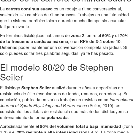
La
carrera continua suave
es un rodaje a ritmo conversacional,
sostenido, sin cambios de ritmo bruscos. Trabajas en una intensidad
que tu sistema aeróbico tolera durante mucho tiempo sin acumular
fatiga relevante.
En términos fisiológicos hablamos de
zona 2
: entre el
60% y el 70%
de tu frecuencia cardiaca máxima
, o un
RPE de 3-4 sobre 10
.
Deberías poder mantener una conversación completa sin jadear. Si
solo puedes soltar tres palabras seguidas, ya te has pasado.
El modelo 80/20 de Stephen
Seiler
El fisiólogo
Stephen Seiler
analizó durante años a deportistas de
resistencia de élite (esquiadores de fondo, remeros, corredores). Su
conclusión, publicada en varios trabajos en revistas como
International
Journal of Sports Physiology and Performance
(Seiler, 2010), es
consistente: los atletas de resistencia que más rinden distribuyen su
entrenamiento de forma
polarizada
.
Aproximadamente el
80% del volumen total a baja intensidad
(zona
1-2) y el
20% restante a alta intensidad
(zona 4-5). La zona media