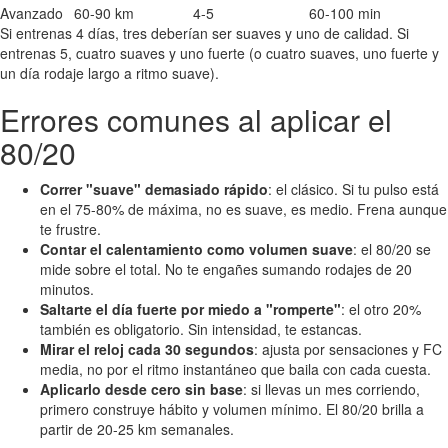
Avanzado
60-90 km
4-5
60-100 min
Si entrenas 4 días, tres deberían ser suaves y uno de calidad. Si
entrenas 5, cuatro suaves y uno fuerte (o cuatro suaves, uno fuerte y
un día rodaje largo a ritmo suave).
Errores comunes al aplicar el
80/20
Correr "suave" demasiado rápido
: el clásico. Si tu pulso está
en el 75-80% de máxima, no es suave, es medio. Frena aunque
te frustre.
Contar el calentamiento como volumen suave
: el 80/20 se
mide sobre el total. No te engañes sumando rodajes de 20
minutos.
Saltarte el día fuerte por miedo a "romperte"
: el otro 20%
también es obligatorio. Sin intensidad, te estancas.
Mirar el reloj cada 30 segundos
: ajusta por sensaciones y FC
media, no por el ritmo instantáneo que baila con cada cuesta.
Aplicarlo desde cero sin base
: si llevas un mes corriendo,
primero construye hábito y volumen mínimo. El 80/20 brilla a
partir de 20-25 km semanales.