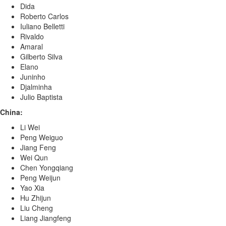
Dida
Roberto Carlos
Iuliano Belletti
Rivaldo
Amaral
Gilberto Silva
Elano
Juninho
Djalminha
Julio Baptista
China:
Li Wei
Peng Weiguo
Jiang Feng
Wei Qun
Chen Yongqiang
Peng Weijun
Yao Xia
Hu Zhijun
Liu Cheng
Liang Jiangfeng