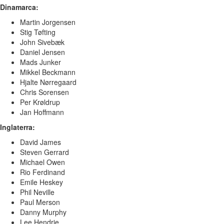
Dinamarca:
Martin Jorgensen
Stig Tøfting
John Sivebæk
Daniel Jensen
Mads Junker
Mikkel Beckmann
Hjalte Nørregaard
Chris Sorensen
Per Krøldrup
Jan Hoffmann
Inglaterra:
David James
Steven Gerrard
Michael Owen
Rio Ferdinand
Emile Heskey
Phil Neville
Paul Merson
Danny Murphy
Lee Hendrie