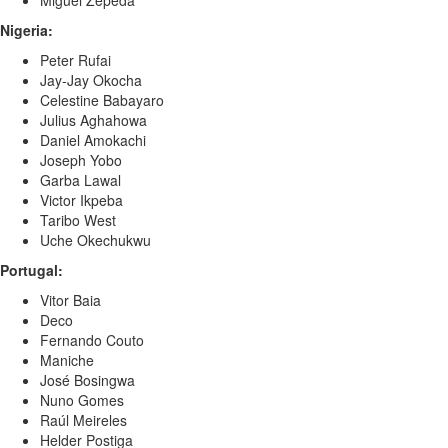
Miguel Zepeda
Nigeria:
Peter Rufai
Jay-Jay Okocha
Celestine Babayaro
Julius Aghahowa
Daniel Amokachi
Joseph Yobo
Garba Lawal
Victor Ikpeba
Taribo West
Uche Okechukwu
Portugal:
Vitor Baia
Deco
Fernando Couto
Maniche
José Bosingwa
Nuno Gomes
Raúl Meireles
Helder Postiga