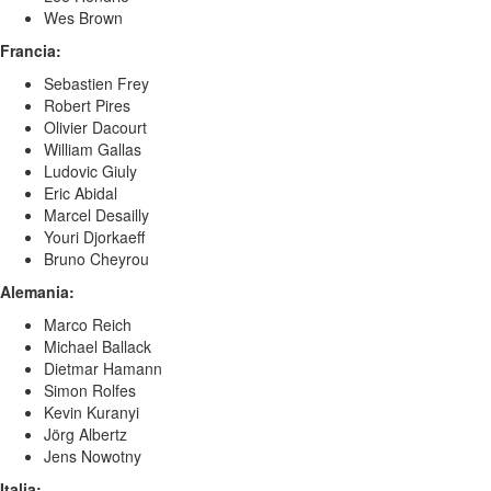
Wes Brown
Francia:
Sebastien Frey
Robert Pires
Olivier Dacourt
William Gallas
Ludovic Giuly
Eric Abidal
Marcel Desailly
Youri Djorkaeff
Bruno Cheyrou
Alemania:
Marco Reich
Michael Ballack
Dietmar Hamann
Simon Rolfes
Kevin Kuranyi
Jörg Albertz
Jens Nowotny
Italia: