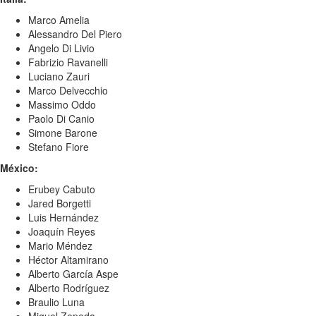
Marco Amelia
Alessandro Del Piero
Angelo Di Livio
Fabrizio Ravanelli
Luciano Zauri
Marco Delvecchio
Massimo Oddo
Paolo Di Canio
Simone Barone
Stefano Fiore
México:
Erubey Cabuto
Jared Borgetti
Luis Hernández
Joaquín Reyes
Mario Méndez
Héctor Altamirano
Alberto García Aspe
Alberto Rodríguez
Braulio Luna