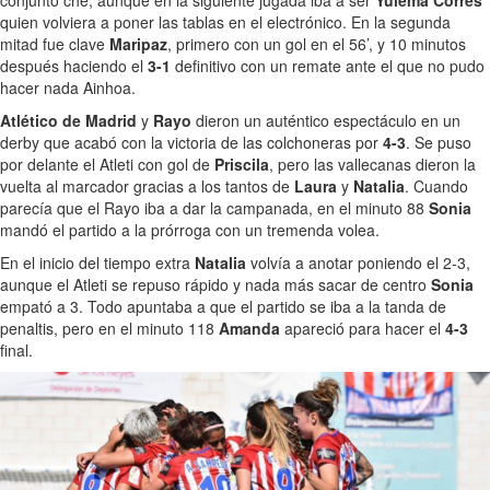
conjunto ché, aunque en la siguiente jugada iba a ser
Yulema Corres
quien volviera a poner las tablas en el electrónico. En la segunda
mitad fue clave
Maripaz
, primero con un gol en el 56’, y 10 minutos
después haciendo el
3-1
definitivo con un remate ante el que no pudo
hacer nada Ainhoa.
Atlético de Madrid
y
Rayo
dieron un auténtico espectáculo en un
derby que acabó con la victoria de las colchoneras por
4-3
. Se puso
por delante el Atleti con gol de
Priscila
, pero las vallecanas dieron la
vuelta al marcador gracias a los tantos de
Laura
y
Natalia
. Cuando
parecía que el Rayo iba a dar la campanada, en el minuto 88
Sonia
mandó el partido a la prórroga con un tremenda volea.
En el inicio del tiempo extra
Natalia
volvía a anotar poniendo el 2-3,
aunque el Atleti se repuso rápido y nada más sacar de centro
Sonia
empató a 3. Todo apuntaba a que el partido se iba a la tanda de
penaltis, pero en el minuto 118
Amanda
apareció para hacer el
4-3
final.