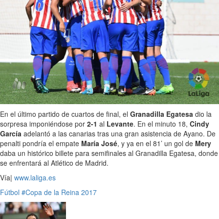
En el último partido de cuartos de final, el
Granadilla Egatesa
dio la
sorpresa imponiéndose por
2-1
al
Levante
. En el minuto 18,
Cindy
García
adelantó a las canarias tras una gran asistencia de Ayano. De
penalti pondría el empate
María José
, y ya en el 81’ un gol de
Mery
daba un histórico billete para semifinales al Granadilla Egatesa, donde
se enfrentará al Atlético de Madrid.
Vía|
www.laliga.es
Fútbol
#Copa de la Reina 2017