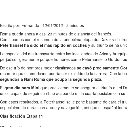
Escrito por: Fernando
12/01/2012
2 minutos
Roma queda ahora a casi 23 minutos de distancia del francés.
Continuámos con el resumen de la undécima etapa del Dakar y si otros
Peterhansel ha sido el más rápido en coches
y su triunfo se ha uni
La especial del día transcurría entre las localidades de Arica y Arequi
perjudicó ligeramente porque hombres como Peterhansel o Gordon pud
De ese trío de hombres mejor clasificados
se cayó precisamente Go
recordar que el americano podría ser excluído de la carrera. Con la b
segundos a Nani Roma que ocupó la segunda plaza.
El
gran día para Mini
que practicamente se asegura el triunfo en el Da
único capaz de seguir su ritmo acabando en la cuarta posición con su 
Con estos resultados, a Peterhansel se le pone bastante de cara el tri
especialmente duras con arena y navegación, así que el español todav
Clasificación Etapa 11