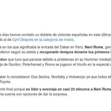
 días hemos contado un doblete de victorias españolas en esta última
do al de
Cyril Després en la categoría de motos.
pa en los que significaba la entrada del Dakar en Perú.
Nani Roma
, gan
ieron seguir su estela y
recuperarle tiempos durante los primeros 
rdon
que tuvo que pararse debido a problemas en su Hummer mediada 
aja de Gordon, Peterhansel y Roma se jugaron el triunfo en la especia
kar lo completaron Dos Santos, Novitskiy y Holowczyc ya que todos ello
Toyota.
unfo final porque
es líder y aventaja en casi 23 minutos a Nani Rom
ía cuenta con opciones de dar la sorpresa.