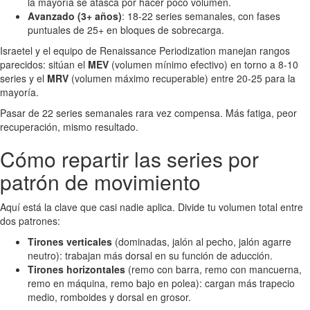
la mayoría se atasca por hacer poco volumen.
Avanzado (3+ años)
: 18-22 series semanales, con fases
puntuales de 25+ en bloques de sobrecarga.
Israetel y el equipo de Renaissance Periodization manejan rangos
parecidos: sitúan el
MEV
(volumen mínimo efectivo) en torno a 8-10
series y el
MRV
(volumen máximo recuperable) entre 20-25 para la
mayoría.
Pasar de 22 series semanales rara vez compensa. Más fatiga, peor
recuperación, mismo resultado.
Cómo repartir las series por
patrón de movimiento
Aquí está la clave que casi nadie aplica. Divide tu volumen total entre
dos patrones:
Tirones verticales
(dominadas, jalón al pecho, jalón agarre
neutro): trabajan más dorsal en su función de aducción.
Tirones horizontales
(remo con barra, remo con mancuerna,
remo en máquina, remo bajo en polea): cargan más trapecio
medio, romboides y dorsal en grosor.