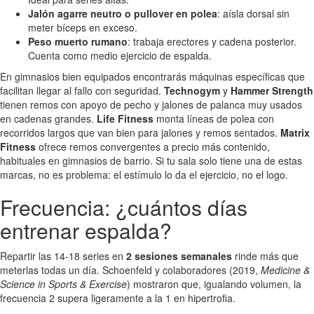
Jalón agarre neutro o pullover en polea
: aísla dorsal sin
meter bíceps en exceso.
Peso muerto rumano
: trabaja erectores y cadena posterior.
Cuenta como medio ejercicio de espalda.
En gimnasios bien equipados encontrarás máquinas específicas que
facilitan llegar al fallo con seguridad.
Technogym
y
Hammer Strength
tienen remos con apoyo de pecho y jalones de palanca muy usados
en cadenas grandes.
Life Fitness
monta líneas de polea con
recorridos largos que van bien para jalones y remos sentados.
Matrix
Fitness
ofrece remos convergentes a precio más contenido,
habituales en gimnasios de barrio. Si tu sala solo tiene una de estas
marcas, no es problema: el estímulo lo da el ejercicio, no el logo.
Frecuencia: ¿cuántos días
entrenar espalda?
Repartir las 14-18 series en
2 sesiones semanales
rinde más que
meterlas todas un día. Schoenfeld y colaboradores (2019,
Medicine &
Science in Sports & Exercise
) mostraron que, igualando volumen, la
frecuencia 2 supera ligeramente a la 1 en hipertrofia.