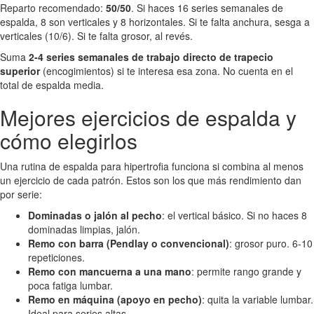
Reparto recomendado:
50/50
. Si haces 16 series semanales de
espalda, 8 son verticales y 8 horizontales. Si te falta anchura, sesga a
verticales (10/6). Si te falta grosor, al revés.
Suma
2-4 series semanales de trabajo directo de trapecio
superior
(encogimientos) si te interesa esa zona. No cuenta en el
total de espalda media.
Mejores ejercicios de espalda y
cómo elegirlos
Una rutina de espalda para hipertrofia funciona si combina al menos
un ejercicio de cada patrón. Estos son los que más rendimiento dan
por serie:
Dominadas o jalón al pecho
: el vertical básico. Si no haces 8
dominadas limpias, jalón.
Remo con barra (Pendlay o convencional)
: grosor puro. 6-10
repeticiones.
Remo con mancuerna a una mano
: permite rango grande y
poca fatiga lumbar.
Remo en máquina (apoyo en pecho)
: quita la variable lumbar.
Ideal para series altas.