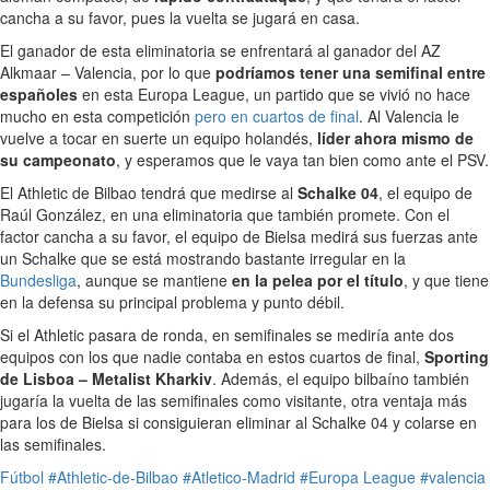
cancha a su favor, pues la vuelta se jugará en casa.
El ganador de esta eliminatoria se enfrentará al ganador del AZ
Alkmaar – Valencia, por lo que
podríamos tener una semifinal entre
españoles
en esta Europa League, un partido que se vivió no hace
mucho en esta competición
pero en cuartos de final
. Al Valencia le
vuelve a tocar en suerte un equipo holandés,
líder ahora mismo de
su campeonato
, y esperamos que le vaya tan bien como ante el PSV.
El Athletic de Bilbao tendrá que medirse al
Schalke 04
, el equipo de
Raúl González, en una eliminatoria que también promete. Con el
factor cancha a su favor, el equipo de Bielsa medirá sus fuerzas ante
un Schalke que se está mostrando bastante irregular en la
Bundesliga
, aunque se mantiene
en la pelea por el título
, y que tiene
en la defensa su principal problema y punto débil.
Si el Athletic pasara de ronda, en semifinales se mediría ante dos
equipos con los que nadie contaba en estos cuartos de final,
Sporting
de Lisboa – Metalist Kharkiv
. Además, el equipo bilbaíno también
jugaría la vuelta de las semifinales como visitante, otra ventaja más
para los de Bielsa si consiguieran eliminar al Schalke 04 y colarse en
las semifinales.
Fútbol
#Athletic-de-Bilbao
#Atletico-Madrid
#Europa League
#valencia