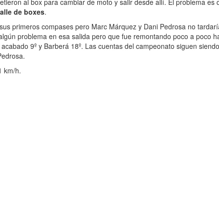
etieron al box para cambiar de moto y salir desde allí. El problema es
calle de boxes
.
 en sus primeros compases pero Marc Márquez y Dani Pedrosa no tardar
 algún problema en esa salida pero que fue remontando poco a poco ha
a acabado 9º y Barberá 18º. Las cuentas del campeonato siguen siendo
Pedrosa.
1 km/h.