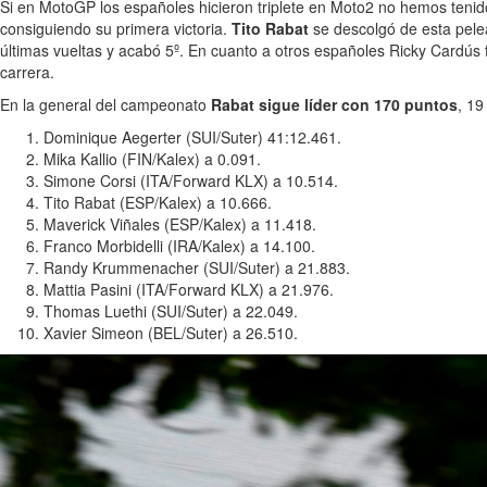
Si en MotoGP los españoles hicieron triplete en Moto2 no hemos tenid
consiguiendo su primera victoria.
Tito Rabat
se descolgó de esta pelea
últimas vueltas y acabó 5º. En cuanto a otros españoles Ricky Cardús 
carrera.
En la general del campeonato
Rabat sigue líder con 170 puntos
, 19
Dominique Aegerter (SUI/Suter) 41:12.461.
Mika Kallio (FIN/Kalex) a 0.091.
Simone Corsi (ITA/Forward KLX) a 10.514.
Tito Rabat (ESP/Kalex) a 10.666.
Maverick Viñales (ESP/Kalex) a 11.418.
Franco Morbidelli (IRA/Kalex) a 14.100.
Randy Krummenacher (SUI/Suter) a 21.883.
Mattia Pasini (ITA/Forward KLX) a 21.976.
Thomas Luethi (SUI/Suter) a 22.049.
Xavier Simeon (BEL/Suter) a 26.510.