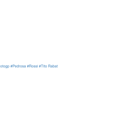
otogp
#Pedrosa
#Rossi
#Tito Rabat