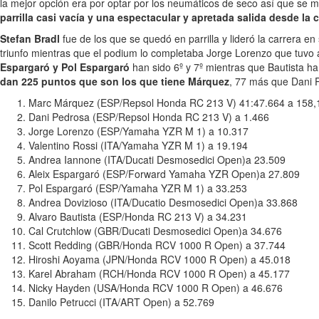
la mejor opción era por optar por los neumáticos de seco así que se m
parrilla casi vacía y una espectacular y apretada salida desde la 
Stefan Bradl
fue de los que se quedó en parrilla y lideró la carrera
triunfo mientras que el podium lo completaba Jorge Lorenzo que tuvo
Espargaró y Pol Espargaró
han sido 6º y 7º mientras que Bautista h
dan 225 puntos que son los que tiene Márquez
, 77 más que Dani 
Marc Márquez (ESP/Repsol Honda RC 213 V) 41:47.664 a 158,
Dani Pedrosa (ESP/Repsol Honda RC 213 V) a 1.466
Jorge Lorenzo (ESP/Yamaha YZR M 1) a 10.317
Valentino Rossi (ITA/Yamaha YZR M 1) a 19.194
Andrea Iannone (ITA/Ducati Desmosedici Open)a 23.509
Aleix Espargaró (ESP/Forward Yamaha YZR Open)a 27.809
Pol Espargaró (ESP/Yamaha YZR M 1) a 33.253
Andrea Dovizioso (ITA/Ducatio Desmosedici Open)a 33.868
Alvaro Bautista (ESP/Honda RC 213 V) a 34.231
Cal Crutchlow (GBR/Ducati Desmosedici Open)a 34.676
Scott Redding (GBR/Honda RCV 1000 R Open) a 37.744
Hiroshi Aoyama (JPN/Honda RCV 1000 R Open) a 45.018
Karel Abraham (RCH/Honda RCV 1000 R Open) a 45.177
Nicky Hayden (USA/Honda RCV 1000 R Open) a 46.676
Danilo Petrucci (ITA/ART Open) a 52.769