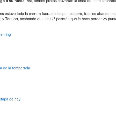
egó a su rueda.
Así, ambos pilotos cruzarían la línea de meta separad
ns estuvo toda la carrera fuera de los puntos pero, tras los abandonos 
yj y Tonucci, acabando en una 17º posición que le hace perder 25 punt
enring
ia de la temporada
 etapa de hoy