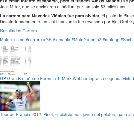
El alemán intentó escaparse, pero el francés Alexis Masbou se p
Jack Miller, que se decidieron el pódium por tan solo 53 milésimas.
La carrera para Maverick Viñales fue para olvidar.
El piloto de Bluse
Desafortunadamente, en la última vuelta fue revasado por Ajo, Grotzk
Resultados Carrera
Motociclismo
#carrera
#GP-Alemania
#Moto2
#moto3
#motogp
#Sachs
GP Gran Bretaña de Fórmula 1: Mark Webber logra su segunda victor
Tour de Francia 2012: Pinot, el ciclista más joven del pelotón, gana la