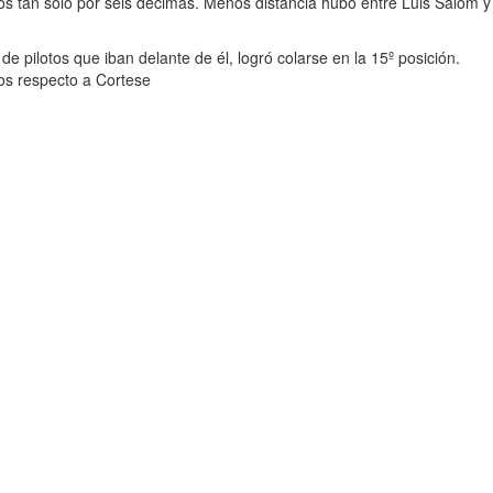
os tan solo por seis décimas. Menos distancia hubo entre Luis Salom y
de pilotos que iban delante de él, logró colarse en la 15º posición.
os respecto a Cortese