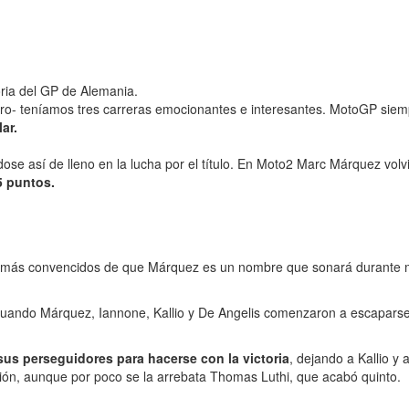
ria del GP de Alemania.
ro- teníamos tres carreras emocionantes e interesantes. MotoGP siem
ar.
iéndose así de lleno en la lucha por el título. En Moto2 Marc Márquez v
5 puntos.
s más convencidos de que Márquez es un nombre que sonará durante m
 cuando Márquez, Iannone, Kallio y De Angelis comenzaron a escapars
us perseguidores para hacerse con la victoria
, dejando a Kallio y
ión, aunque por poco se la arrebata Thomas Luthi, que acabó quinto.