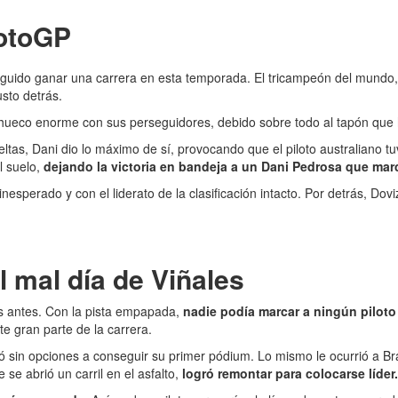
MotoGP
eguido ganar una carrera en esta temporada. El tricampeón del mundo, 
usto detrás.
 hueco enorme con sus perseguidores, debido sobre todo al tapón que
eltas, Dani dio lo máximo de sí, provocando que el piloto australiano 
l suelo,
dejando la victoria en bandeja a un Dani Pedrosa que marcó
sperado y con el liderato de la clasificación intacto. Por detrás, Doviz
 mal día de Viñales
os antes. Con la pista empapada,
nadie podía marcar a ningún piloto
te gran parte de la carrera.
 dejó sin opciones a conseguir su primer pódium. Lo mismo le ocurrió a 
se abrió un carril en el asfalto,
logró remontar para colocarse líder.