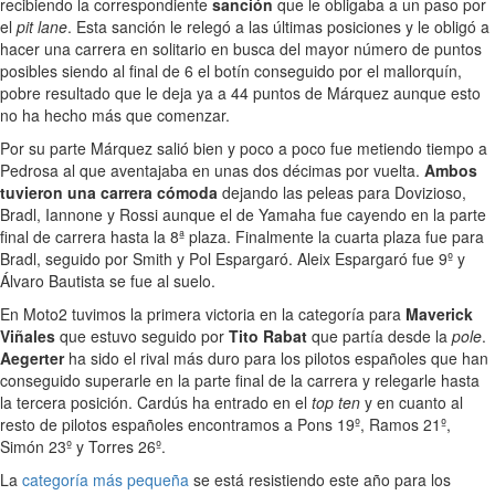
recibiendo la correspondiente
sanción
que le obligaba a un paso por
el
pit lane
. Esta sanción le relegó a las últimas posiciones y le obligó a
hacer una carrera en solitario en busca del mayor número de puntos
posibles siendo al final de 6 el botín conseguido por el mallorquín,
pobre resultado que le deja ya a 44 puntos de Márquez aunque esto
no ha hecho más que comenzar.
Por su parte Márquez salió bien y poco a poco fue metiendo tiempo a
Pedrosa al que aventajaba en unas dos décimas por vuelta.
Ambos
tuvieron una carrera cómoda
dejando las peleas para Dovizioso,
Bradl, Iannone y Rossi aunque el de Yamaha fue cayendo en la parte
final de carrera hasta la 8ª plaza. Finalmente la cuarta plaza fue para
Bradl, seguido por Smith y Pol Espargaró. Aleix Espargaró fue 9º y
Álvaro Bautista se fue al suelo.
En Moto2 tuvimos la primera victoria en la categoría para
Maverick
Viñales
que estuvo seguido por
Tito Rabat
que partía desde la
pole
.
Aegerter
ha sido el rival más duro para los pilotos españoles que han
conseguido superarle en la parte final de la carrera y relegarle hasta
la tercera posición. Cardús ha entrado en el
top ten
y en cuanto al
resto de pilotos españoles encontramos a Pons 19º, Ramos 21º,
Simón 23º y Torres 26º.
La
categoría más pequeña
se está resistiendo este año para los