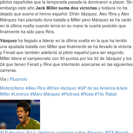
pilotos españoles que la temporada pasada la dominaron a placer. Sin
embargo este año
Jack Miller suma dos victorias
y todavía no ha
dejado que suene el himno español. Efrén Vázquez, Alex Rins y Alex
Márquez han plantado dura batalla a Miller pero Márquez se ha caído
en la última vuelta cuando tenía en su mano la cuarta posición que
finalmente ha sido para Rins.
Vázquez
ha llegado a liderar en la última vuelta en la que ha tenido
una ajustada batalla con Miller que finalmente se ha llevado la victoria
y Fenati que también adelantó al piloto español para ser segundo.
Miller lidera el campeonato con 50 puntos por los 32 de Vázquez y los
24 que tienen Fenati y Rins que intentarán acercarse en las siguientes
carreras.
Vía |
Plusmoto
Motociclismo
#Alex-Rins
#Efren-Vazquez
#GP de las America
#Jack
Miller
#Lorenzo
#Marc-Márquez
#Pedrosa
#Rossi
#Tito Rabat
ATP Houston 2014: Verdasco campeón sobre Almagro; WTA Bogotá