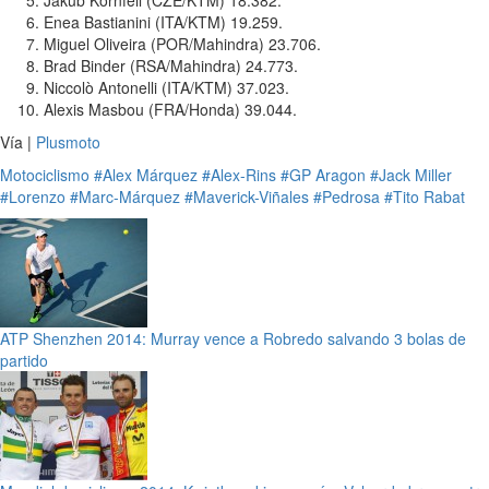
Jakub Kornfeil (CZE/KTM) 18.382.
Enea Bastianini (ITA/KTM) 19.259.
Miguel Oliveira (POR/Mahindra) 23.706.
Brad Binder (RSA/Mahindra) 24.773.
Niccolò Antonelli (ITA/KTM) 37.023.
Alexis Masbou (FRA/Honda) 39.044.
Vía |
Plusmoto
Motociclismo
#Alex Márquez
#Alex-Rins
#GP Aragon
#Jack Miller
#Lorenzo
#Marc-Márquez
#Maverick-Viñales
#Pedrosa
#Tito Rabat
ATP Shenzhen 2014: Murray vence a Robredo salvando 3 bolas de
partido