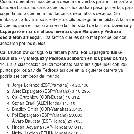
Cuando quedaban más de una decena de vueltas para el final salió la
bandera blanca indicando que los pilotos podían pasar por el box para
coger la moto que tenía montados los neumáticos de agua. Sin
embargo no llovía lo suficiente y los pilotos seguían en pista. A falta de
5 vueltas para el final sí aumentó la intensidad de la lluvia.
Lorenzo y
Espargaró entraron al box mientras que Márquez y Pedrosa
decidieron arriesgar
, una táctica que les salió mal porque los dos
acabaron por los suelos.
Cal Crutchlow
consiguió la tercera plaza,
Pol Espargaró fue 6º,
Bautista 7º y Márquez y Pedrosa acabaron en los puestos 13 y
14
. En la clasificación del campeonato Márquez sigue líder con 292
puntos por los 217 de Pedrosa así que en la siguiente carrera ya
podría ser campeón del mundo.
Jorge Lorenzo (ESP/Yamaha) 44’20.406.
Aleix Espargaró (ESP/Yamaha) a 10.295.
Cal Crutchlow (GBR/Ducati) 10.312.
Stefan Bradl (ALE/Honda) 11.718.
Bradley Smith (GBR/Yamaha) 29.483.
Pol Espargaró (ESP/Yamaha) 29.686.
Álvaro Bautista (ESP/Honda) 29.763.
Hiroshi Aoyama (JAP/Honda) 37.841.
Nicky Hayden (EEUU/Honda) 42.957.