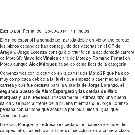
Escrito por: Fernando
28/09/2014
4 minutos
El himno español ha sonado por partida doble en Motorland porque
los pilotos españoles han conseguido dos victorias en el
GP de
Aragón
.
Jorge Lorenzo
consiguió el triunfo en la accidentada carrera
de MotoGP,
Maverick Viñales
en la de Moto2 y
Romano Fenati
en
Moto3 aunque
Alex Márquez
ha salido como líder de la categoría.
Comenzamos con lo ocurrido en la carrera de
MotoGP
que ha sido
muy complicada debido a la
lluvia
que empezó a caer mediada la
carrera y que fue decisiva para la
victoria de Jorge Lorenzo, el
segundo puesto de Aleix Espargaró y las caídas de Marc
Márquez y Dani Pedrosa
. Precisamente Pedrosa hizo una buena
salida y se puso al frente de la prueba mientras que Jorge Lorenzo
peleaba con Iannone que acabaría por los suelos al igual que
Valentino Rossi.
Lorenzo, Márquez y Pedrosa se quedaron en cabeza y el líder del
campeonato, tras estudiar a Lorenzo, se colocó en la primera plaza.