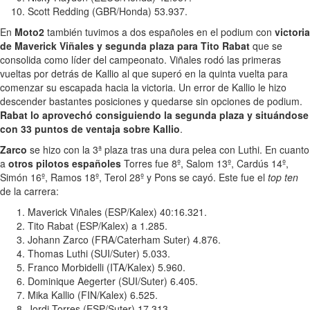
Scott Redding (GBR/Honda) 53.937.
En
Moto2
también tuvimos a dos españoles en el podium con
victoria
de Maverick Viñales y segunda plaza para Tito Rabat
que se
consolida como líder del campeonato. Viñales rodó las primeras
vueltas por detrás de Kallio al que superó en la quinta vuelta para
comenzar su escapada hacia la victoria. Un error de Kallio le hizo
descender bastantes posiciones y quedarse sin opciones de podium.
Rabat lo aprovechó consiguiendo la segunda plaza y situándose
con 33 puntos de ventaja sobre Kallio
.
Zarco
se hizo con la 3ª plaza tras una dura pelea con Luthi. En cuanto
a
otros pilotos españoles
Torres fue 8º, Salom 13º, Cardús 14º,
Simón 16º, Ramos 18º, Terol 28º y Pons se cayó. Este fue el
top ten
de la carrera:
Maverick Viñales (ESP/Kalex) 40:16.321.
Tito Rabat (ESP/Kalex) a 1.285.
Johann Zarco (FRA/Caterham Suter) 4.876.
Thomas Luthi (SUI/Suter) 5.033.
Franco Morbidelli (ITA/Kalex) 5.960.
Dominique Aegerter (SUI/Suter) 6.405.
Mika Kallio (FIN/Kalex) 6.525.
Jordi Torres (ESP/Suter) 17.313.