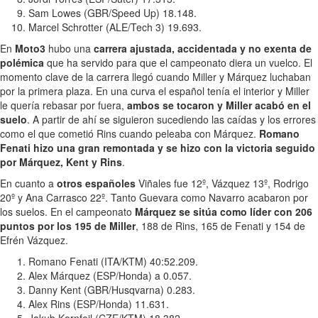
Sam Lowes (GBR/Speed Up) 18.148.
Marcel Schrotter (ALE/Tech 3) 19.693.
En
Moto3
hubo una
carrera ajustada, accidentada y no exenta de
polémica
que ha servido para que el campeonato diera un vuelco. El
momento clave de la carrera llegó cuando Miller y Márquez luchaban
por la primera plaza. En una curva el español tenía el interior y Miller
le quería rebasar por fuera,
ambos se tocaron y Miller acabó en el
suelo
. A partir de ahí se siguieron sucediendo las caídas y los errores
como el que cometió Rins cuando peleaba con Márquez.
Romano
Fenati hizo una gran remontada y se hizo con la victoria seguido
por Márquez, Kent y Rins
.
En cuanto a
otros españoles
Viñales fue 12º, Vázquez 13º, Rodrigo
20º y Ana Carrasco 22º. Tanto Guevara como Navarro acabaron por
los suelos. En el campeonato
Márquez se sitúa como líder con 206
puntos por los 195 de Miller
, 188 de Rins, 165 de Fenati y 154 de
Efrén Vázquez.
Romano Fenati (ITA/KTM) 40:52.209.
Alex Márquez (ESP/Honda) a 0.057.
Danny Kent (GBR/Husqvarna) 0.283.
Alex Rins (ESP/Honda) 11.631.