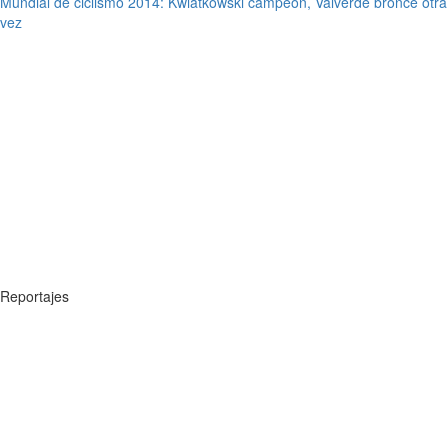
Mundial de ciclismo 2014: Kwiatkowski campeón, Valverde bronce otra
vez
Reportajes