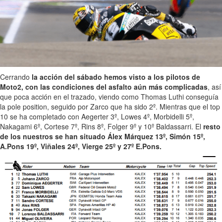
Cerrando
la acción del sábado hemos visto a los pilotos de
Moto2, con las condiciones del asfalto aún más complicadas
, así
que poca acción en el trazado, viendo como Thomas Luthi conseguía
la pole position, seguido por Zarco que ha sido 2º. Mientras que el top
10 se ha completado con Aegerter 3º, Lowes 4º, Morbidelli 5º,
Nakagami 6º, Cortese 7º, Rins 8º, Folger 9º y 10º Baldassarri. El
resto
de los nuestros se han situado Álex Márquez 13º, Simón 15º,
A.Pons 19º, Viñales 24º, Vierge 25º y 27º E.Pons.