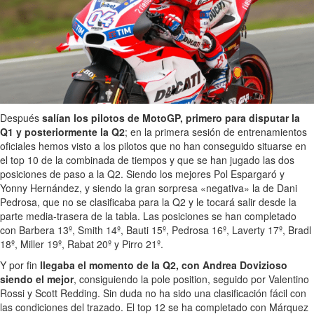
Después
salían los pilotos de MotoGP, primero para disputar la
Q1 y posteriormente la Q2
; en la primera sesión de entrenamientos
oficiales hemos visto a los pilotos que no han conseguido situarse en
el top 10 de la combinada de tiempos y que se han jugado las dos
posiciones de paso a la Q2. Siendo los mejores Pol Espargaró y
Yonny Hernández, y siendo la gran sorpresa «negativa» la de Dani
Pedrosa, que no se clasificaba para la Q2 y le tocará salir desde la
parte media-trasera de la tabla. Las posiciones se han completado
con Barbera 13º, Smith 14º, Bauti 15º, Pedrosa 16º, Laverty 17º, Bradl
18º, Miller 19º, Rabat 20º y Pirro 21º.
Y por fin
llegaba el momento de la Q2, con Andrea Dovizioso
siendo el mejor
, consiguiendo la pole position, seguido por Valentino
Rossi y Scott Redding. Sin duda no ha sido una clasificación fácil con
las condiciones del trazado. El top 12 se ha completado con Márquez