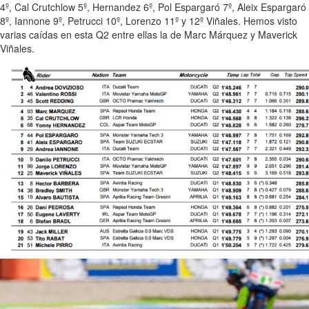
4º, Cal Crutchlow 5º, Hernandez 6º, Pol Espargaró 7º, Aleix Espargaró
8º, Iannone 9º, Petrucci 10º, Lorenzo 11º y 12º Viñales. Hemos visto
varias caídas en esta Q2 entre ellas la de Marc Márquez y Maverick
Viñales.