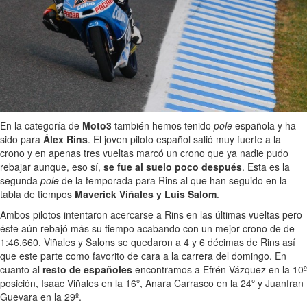
En la categoría de
Moto3
también hemos tenido
pole
española y ha
sido para
Álex Rins
. El joven piloto español salió muy fuerte a la
crono y en apenas tres vueltas marcó un crono que ya nadie pudo
rebajar aunque, eso sí,
se fue al suelo poco después
. Esta es la
segunda
pole
de la temporada para Rins al que han seguido en la
tabla de tiempos
Maverick Viñales y Luis Salom
.
Ambos pilotos intentaron acercarse a Rins en las últimas vueltas pero
éste aún rebajó más su tiempo acabando con un mejor crono de de
1:46.660. Viñales y Salons se quedaron a 4 y 6 décimas de Rins así
que este parte como favorito de cara a la carrera del domingo. En
cuanto al
resto de españoles
encontramos a Efrén Vázquez en la 10º
posición, Isaac Viñales en la 16º, Anara Carrasco en la 24º y Juanfran
Guevara en la 29º.