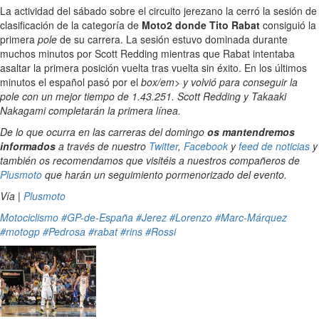
La actividad del sábado sobre el circuito jerezano la cerró la sesión de
clasificación de la categoría de
Moto2 donde Tito Rabat
consiguió la
primera
pole
de su carrera. La sesión estuvo dominada durante
muchos minutos por Scott Redding mientras que Rabat intentaba
asaltar la primera posición vuelta tras vuelta sin éxito. En los últimos
minutos el español pasó por el
box/em> y volvió para conseguir la
pole
con un mejor tiempo de 1.43.251. Scott Redding y Takaaki
Nakagami completarán la primera línea.
De lo que ocurra en las carreras del domingo
os mantendremos
informados
a través de nuestro
Twitter
,
Facebook
y
feed de noticias
y
también os recomendamos que visitéis a nuestros compañeros de
Plusmoto
que harán un seguimiento pormenorizado del evento.
Vía |
Plusmoto
Motociclismo
#GP-de-España
#Jerez
#Lorenzo
#Marc-Márquez
#motogp
#Pedrosa
#rabat
#rins
#Rossi