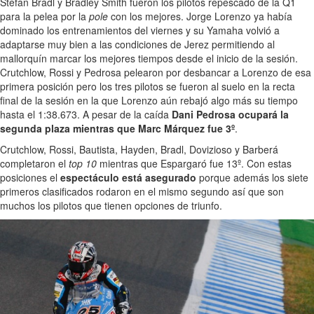
Stefan Bradl y Bradley Smith fueron los pilotos repescado de la Q1
para la pelea por la
pole
con los mejores. Jorge Lorenzo ya había
dominado los entrenamientos del viernes y su Yamaha volvió a
adaptarse muy bien a las condiciones de Jerez permitiendo al
mallorquín marcar los mejores tiempos desde el inicio de la sesión.
Crutchlow, Rossi y Pedrosa pelearon por desbancar a Lorenzo de esa
primera posición pero los tres pilotos se fueron al suelo en la recta
final de la sesión en la que Lorenzo aún rebajó algo más su tiempo
hasta el 1:38.673. A pesar de la caída
Dani Pedrosa ocupará la
segunda plaza mientras que Marc Márquez fue 3º
.
Crutchlow, Rossi, Bautista, Hayden, Bradl, Dovizioso y Barberá
completaron el
top 10
mientras que Espargaró fue 13º. Con estas
posiciones el
espectáculo está asegurado
porque además los siete
primeros clasificados rodaron en el mismo segundo así que son
muchos los pilotos que tienen opciones de triunfo.