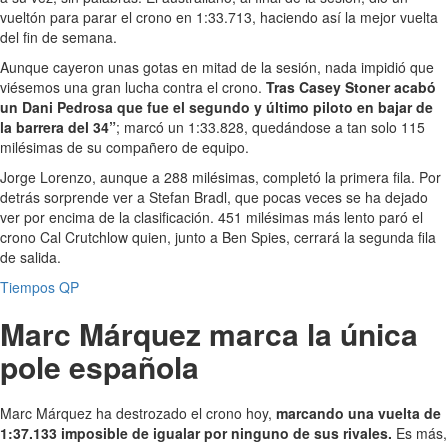
vueltón para parar el crono en 1:33.713, haciendo así la mejor vuelta
del fin de semana.
Aunque cayeron unas gotas en mitad de la sesión, nada impidió que
viésemos una gran lucha contra el crono.
Tras Casey Stoner acabó
un Dani Pedrosa que fue el segundo y último piloto en bajar de
la barrera del 34”
; marcó un 1:33.828, quedándose a tan solo 115
milésimas de su compañero de equipo.
Jorge Lorenzo, aunque a 288 milésimas, completó la primera fila. Por
detrás sorprende ver a Stefan Bradl, que pocas veces se ha dejado
ver por encima de la clasificación. 451 milésimas más lento paró el
crono Cal Crutchlow quien, junto a Ben Spies, cerrará la segunda fila
de salida.
Tiempos QP
Marc Márquez marca la única
pole española
Marc Márquez ha destrozado el crono hoy,
marcando una vuelta de
1:37.133 imposible de igualar por ninguno de sus rivales.
Es más,