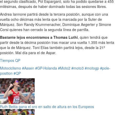
el segundo clasificado, Pol Espargaró, solo ha podido quedarse a 455
milésimas, después de haber dominado todas las sesiones libres.
Andrea Iannone partirá desde la tercera posición, aunque con una
vuelta ocho décimas más lenta que la marcada por la Suter de
Márquez. Son Randy Krummenacher, Dominique Aegerter y Simone
Corsi quienes han cerrado la segunda línea de parrilla.
Bastante lejos encontramos a Thomas Luthi
, quien tendrá que
partir desde la décima posición tras macar una vuelta 1.355 más lenta
que la de Márquez. Toni Elías también partirá lejos, desde la 21º
posición. Mal día para el de Aspar.
Tiempos QP
Motociclismo
#Assen
#GP-Holanda
#Moto2
#moto3
#motogp
#pole-
position
#QP
Ruth Beitia gana el oro en salto de altura en los Europeos