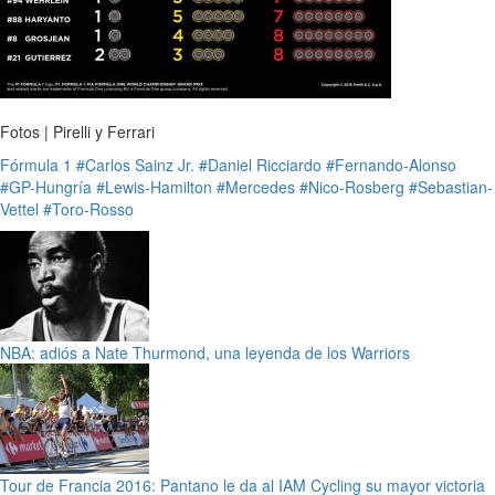
Fotos | Pirelli y Ferrari
Fórmula 1
#Carlos Sainz Jr.
#Daniel Ricciardo
#Fernando-Alonso
#GP-Hungría
#Lewis-Hamilton
#Mercedes
#Nico-Rosberg
#Sebastian-
Vettel
#Toro-Rosso
NBA: adiós a Nate Thurmond, una leyenda de los Warriors
Tour de Francia 2016: Pantano le da al IAM Cycling su mayor victoria