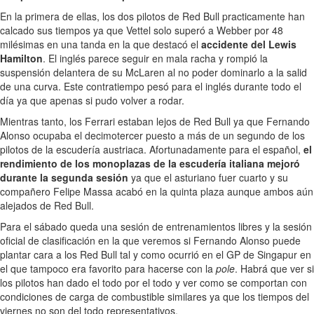
En la primera de ellas, los dos pilotos de Red Bull practicamente han
calcado sus tiempos ya que Vettel solo superó a Webber por 48
milésimas en una tanda en la que destacó el
accidente del Lewis
Hamilton
. El inglés parece seguir en mala racha y rompió la
suspensión delantera de su McLaren al no poder dominarlo a la salid
de una curva. Este contratiempo pesó para el inglés durante todo el
día ya que apenas si pudo volver a rodar.
Mientras tanto, los Ferrari estaban lejos de Red Bull ya que Fernando
Alonso ocupaba el decimotercer puesto a más de un segundo de los
pilotos de la escudería austriaca. Afortunadamente para el español,
el
rendimiento de los monoplazas de la escudería italiana mejoró
durante la segunda sesión
ya que el asturiano fuer cuarto y su
compañero Felipe Massa acabó en la quinta plaza aunque ambos aún
alejados de Red Bull.
Para el sábado queda una sesión de entrenamientos libres y la sesión
oficial de clasificación en la que veremos si Fernando Alonso puede
plantar cara a los Red Bull tal y como ocurrió en el GP de Singapur en
el que tampoco era favorito para hacerse con la
pole
. Habrá que ver si
los pilotos han dado el todo por el todo y ver como se comportan con
condiciones de carga de combustible similares ya que los tiempos del
viernes no son del todo representativos.