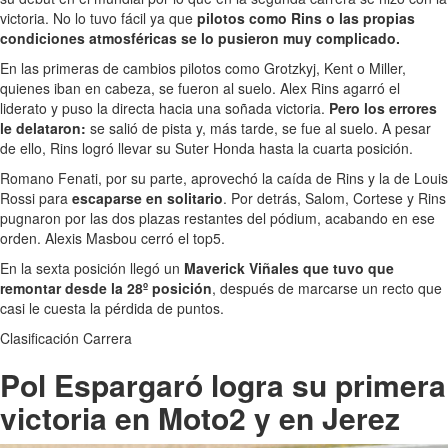
victoria. No lo tuvo fácil ya que
pilotos como Rins o las propias
condiciones atmosféricas se lo pusieron muy complicado.
En las primeras de cambios pilotos como Grotzkyj, Kent o Miller,
quienes iban en cabeza, se fueron al suelo. Alex Rins agarró el
liderato y puso la directa hacia una soñada victoria.
Pero los errores
le delataron:
se salió de pista y, más tarde, se fue al suelo. A pesar
de ello, Rins logró llevar su Suter Honda hasta la cuarta posición.
Romano Fenati, por su parte, aprovechó la caída de Rins y la de Louis
Rossi para
escaparse en solitario
. Por detrás, Salom, Cortese y Rins
pugnaron por las dos plazas restantes del pódium, acabando en ese
orden. Alexis Masbou cerró el top5.
En la sexta posición llegó un
Maverick Viñales que tuvo que
remontar desde la 28º posición
, después de marcarse un recto que
casi le cuesta la pérdida de puntos.
Clasificación Carrera
Pol Espargaró logra su primera
victoria en Moto2 y en Jerez