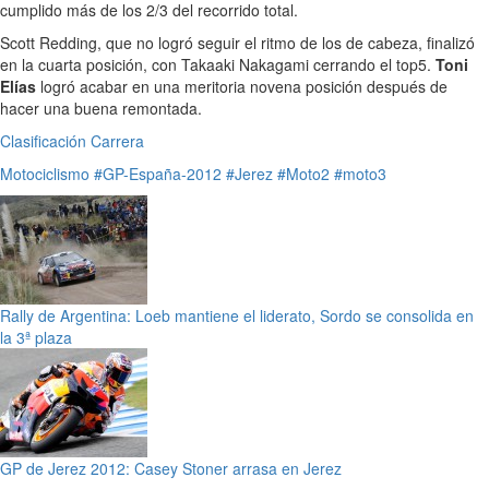
cumplido más de los 2/3 del recorrido total.
Scott Redding, que no logró seguir el ritmo de los de cabeza, finalizó
en la cuarta posición, con Takaaki Nakagami cerrando el top5.
Toni
Elías
logró acabar en una meritoria novena posición después de
hacer una buena remontada.
Clasificación Carrera
Motociclismo
#GP-España-2012
#Jerez
#Moto2
#moto3
Rally de Argentina: Loeb mantiene el liderato, Sordo se consolida en
la 3ª plaza
GP de Jerez 2012: Casey Stoner arrasa en Jerez