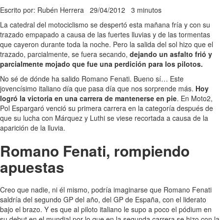
Escrito por: Rubén Herrera
29/04/2012
3 minutos
La catedral del motociclismo se despertó esta mañana fría y con su
trazado empapado a causa de las fuertes lluvias y de las tormentas
que cayeron durante toda la noche. Pero la salida del sol hizo que el
trazado, parcialmente, se fuera secando,
dejando un asfalto frió y
parcialmente mojado que fue una perdición para los pilotos.
No sé de dónde ha salido Romano Fenati. Bueno sí… Este
jovencísimo italiano día que pasa día que nos sorprende más.
Hoy
logró la victoria en una carrera de mantenerse en pie
. En Moto2,
Pol Espargaró venció su primera carrera en la categoría después de
que su lucha con Márquez y Luthi se viese recortada a causa de la
aparición de la lluvia.
Romano Fenati, rompiendo
apuestas
Creo que nadie, ni él mismo, podría imaginarse que Romano Fenati
saldría del segundo GP del año, del GP de España, con el liderato
bajo el brazo. Y es que al piloto italiano le supo a poco el pódium en
su debut en el mundial por lo que en la segunda carrera se hizo con la