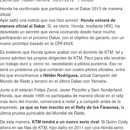
Honda ha confirmado que participará en el Dakar 2013 de manera
oficial.
Ayer saltó una noticia que nos hizo sonreír:
Honda volverá de
manera oficial al Dakar
. Sí, es cierto. Honda, mediante HRC, ha
desvelado un secreto que venía cocinando desde hace mucho:
participarán en el próximo Dakar, con el objetivo de ganarlo, con un
nuevo prototipo basado en la CRF450X.
Es evidente que Honda quiere acabar con el dominio de KTM, tal y
como admiten los propios dirigentes de KTM. Pero para ello tendrán
un trabajo duro y, cómo no, necesitarán a pilotos punteros. Eso no
será un problema ya que contarán con cuatro pilotos oficiales, entre
los que encontramos a
Hélder Rodrigues,
actual Campeón del
Mundo de Raids y tercero en el último Dakar con Yamaha.
Junto a él estarán Felipe Zanol, Javier Pizzolito y Sam Sunderland.
Honda, que desde 1995 no participaba de manera oficial en el rally
más duro del mundo, comenzará a rodar y a competir antes de lo
esperado,
ya que se han inscrito en el Rally de los Faraones,
la
última prueba puntuable del Mundial de Raids.
De esta manera,
KTM tendrá a un nuevo serio rival.
Si Quinn Cody,
ahora en las filas de KTM, hizo daño en 2011 con una Honda semi-