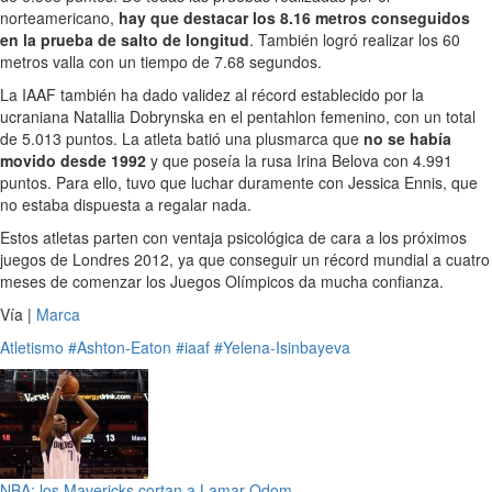
norteamericano,
hay que destacar los 8.16 metros conseguidos
en la prueba de salto de longitud
. También logró realizar los 60
metros valla con un tiempo de 7.68 segundos.
La IAAF también ha dado validez al récord establecido por la
ucraniana Natallia Dobrynska en el pentahlon femenino, con un total
de 5.013 puntos. La atleta batió una plusmarca que
no se había
movido desde 1992
y que poseía la rusa Irina Belova con 4.991
puntos. Para ello, tuvo que luchar duramente con Jessica Ennis, que
no estaba dispuesta a regalar nada.
Estos atletas parten con ventaja psicológica de cara a los próximos
juegos de Londres 2012, ya que conseguir un récord mundial a cuatro
meses de comenzar los Juegos Olímpicos da mucha confianza.
Vía |
Marca
Atletismo
#Ashton-Eaton
#iaaf
#Yelena-Isinbayeva
NBA: los Mavericks cortan a Lamar Odom