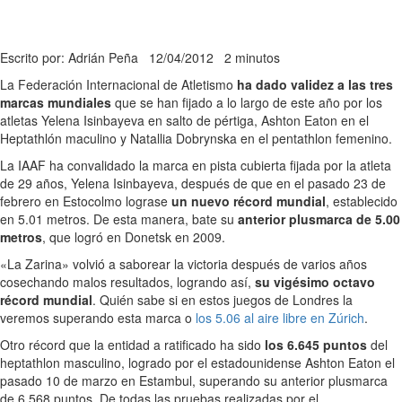
Escrito por: Adrián Peña
12/04/2012
2 minutos
La Federación Internacional de Atletismo
ha dado validez a las tres
marcas mundiales
que se han fijado a lo largo de este año por los
atletas Yelena Isinbayeva en salto de pértiga, Ashton Eaton en el
Heptathlón maculino y Natallia Dobrynska en el pentathlon femenino.
La IAAF ha convalidado la marca en pista cubierta fijada por la atleta
de 29 años, Yelena Isinbayeva, después de que en el pasado 23 de
febrero en Estocolmo lograse
un nuevo récord mundial
, establecido
en 5.01 metros. De esta manera, bate su
anterior plusmarca de 5.00
metros
, que logró en Donetsk en 2009.
«La Zarina» volvió a saborear la victoria después de varios años
cosechando malos resultados, logrando así,
su vigésimo octavo
récord mundial
. Quién sabe si en estos juegos de Londres la
veremos superando esta marca o
los 5.06 al aire libre en Zúrich
.
Otro récord que la entidad a ratificado ha sido
los 6.645 puntos
del
heptathlon masculino, logrado por el estadounidense Ashton Eaton el
pasado 10 de marzo en Estambul, superando su anterior plusmarca
de 6.568 puntos. De todas las pruebas realizadas por el