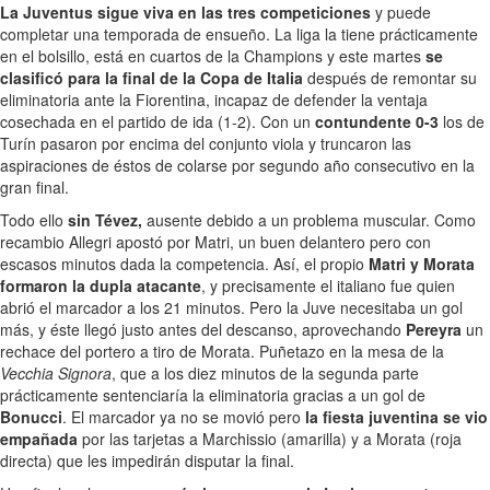
La Juventus sigue viva en las tres competiciones
y puede
completar una temporada de ensueño. La liga la tiene prácticamente
en el bolsillo, está en cuartos de la Champions y este martes
se
clasificó para la final de la Copa de Italia
después de remontar su
eliminatoria ante la Fiorentina, incapaz de defender la ventaja
cosechada en el partido de ida (1-2). Con un
contundente 0-3
los de
Turín pasaron por encima del conjunto viola y truncaron las
aspiraciones de éstos de colarse por segundo año consecutivo en la
gran final.
Todo ello
sin Tévez,
ausente debido a un problema muscular. Como
recambio Allegri apostó por Matri, un buen delantero pero con
escasos minutos dada la competencia. Así, el propio
Matri y Morata
formaron la dupla atacante
, y precisamente el italiano fue quien
abrió el marcador a los 21 minutos. Pero la Juve necesitaba un gol
más, y éste llegó justo antes del descanso, aprovechando
Pereyra
un
rechace del portero a tiro de Morata. Puñetazo en la mesa de la
Vecchia Signora
, que a los diez minutos de la segunda parte
prácticamente sentenciaría la eliminatoria gracias a un gol de
Bonucci
. El marcador ya no se movió pero
la fiesta juventina se vio
empañada
por las tarjetas a Marchissio (amarilla) y a Morata (roja
directa) que les impedirán disputar la final.