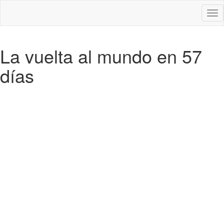
Des
nav
La vuelta al mundo en 57
días