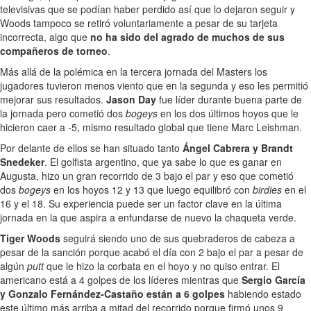
televisivas que se podían haber perdido así que lo dejaron seguir y
Woods tampoco se retiró voluntariamente a pesar de su tarjeta
incorrecta, algo que
no ha sido del agrado de muchos de sus
compañeros de torneo
.
Más allá de la polémica en la tercera jornada del Masters los
jugadores tuvieron menos viento que en la segunda y eso les permitió
mejorar sus resultados.
Jason Day
fue líder durante buena parte de
la jornada pero cometió dos
bogeys
en los dos últimos hoyos que le
hicieron caer a -5, mismo resultado global que tiene Marc Leishman.
Por delante de ellos se han situado tanto
Ángel Cabrera y Brandt
Snedeker
. El golfista argentino, que ya sabe lo que es ganar en
Augusta, hizo un gran recorrido de 3 bajo el par y eso que cometió
dos
bogeys
en los hoyos 12 y 13 que luego equilibró con
birdies
en el
16 y el 18. Su experiencia puede ser un factor clave en la última
jornada en la que aspira a enfundarse de nuevo la chaqueta verde.
Tiger Woods
seguirá siendo uno de sus quebraderos de cabeza a
pesar de la sanción porque acabó el día con 2 bajo el par a pesar de
algún
putt
que le hizo la corbata en el hoyo y no quiso entrar. El
americano está a 4 golpes de los líderes mientras que
Sergio García
y Gonzalo Fernández-Castaño están a 6 golpes
habiendo estado
este último más arriba a mitad del recorrido porque firmó unos 9