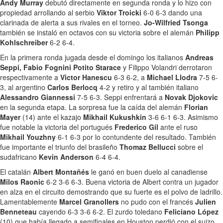
Andy Murray
debutó directamente en segunda ronda y lo hizo con
propiedad arrollando al serbio
Viktor Troicki
6-0 6-3 dando una
clarinada de alerta a sus rivales en el torneo.
Jo-Wilfried Tsonga
también se instaló en octavos con su victoria sobre el alemán
Philipp
Kohlschreiber
6-2 6-4.
En la primera ronda jugada desde el domingo los italianos
Andreas
Seppi, Fabio Fognini Potito Starace
y Filippo Volandri derrotaron
respectivamente a
Victor Hanescu
6-3 6-2, a
Michael Llodra
7-5 6-
3, al argentino
Carlos Berlocq
4-2 y retiro y al también italiano
Alessandro Giannessi
7-5 6-3. Seppi enfrentará a
Novak Djokovic
en la segunda etapa. La sorpresa fue la caída del alemán
Florian
Mayer
(14) ante el kazajo
Mikhail Kukushkin
3-6 6-1 6-3. Asimismo
fue notable la victoria del portugués
Frederico Gil
ante el ruso
Mikhail Youzhny
6-1 6-3 por lo contundente del resultado. También
fue importante el triunfo del brasileño
Thomaz Bellucci
sobre el
sudafricano
Kevin Anderson
6-4 6-4.
El catalán
Albert Montañés
le ganó en buen duelo al canadiense
Milos Raonic
6-2 3-6 6-3. Buena victoria de Albert contra un jugador
en alza en el circuito demostrando que su fuerte es el polvo de ladrillo.
Lamentablemente
Marcel Granollers
no pudo con el francés
Julien
Benneteau
cayendo 6-3 3-6 6-2. El zurdo toledano
Feliciano López
(10) que había llegado a semifinales en Houston perdió con el suizo