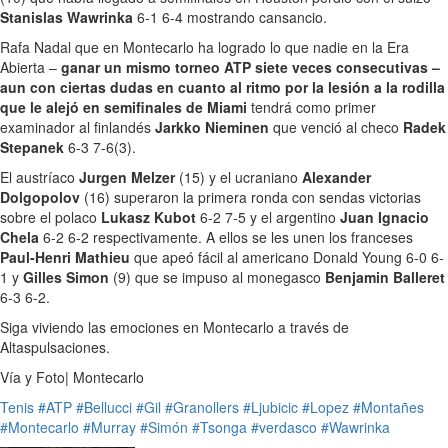
Stanislas Wawrinka
6-1 6-4 mostrando cansancio.
Rafa Nadal que en Montecarlo ha logrado lo que nadie en la Era
Abierta –
ganar un mismo torneo ATP siete veces consecutivas –
aun con ciertas dudas en cuanto al ritmo por la lesión a la rodilla
que le alejó en semifinales de Miami
tendrá como primer
examinador al finlandés
Jarkko Nieminen
que venció al checo
Radek
Stepanek
6-3 7-6(3).
El austríaco
Jurgen Melzer
(15) y el ucraniano
Alexander
Dolgopolov
(16) superaron la primera ronda con sendas victorias
sobre el polaco
Lukasz Kubot
6-2 7-5 y el argentino
Juan Ignacio
Chela
6-2 6-2 respectivamente. A ellos se les unen los franceses
Paul-Henri Mathieu
que apeó fácil al americano Donald Young 6-0 6-
1 y
Gilles Simon
(9) que se impuso al monegasco
Benjamin Balleret
6-3 6-2.
Siga viviendo las emociones en Montecarlo a través de
Altaspulsaciones.
Vía y Foto| Montecarlo
Tenis
#ATP
#Bellucci
#Gil
#Granollers
#Ljubicic
#Lopez
#Montañes
#Montecarlo
#Murray
#Simón
#Tsonga
#verdasco
#Wawrinka