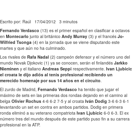
Escrito por: Raúl
17/04/2012
3 minutos
Fernando Verdasco
(13) es el primer español en clasificar a octavos
en
Montecarlo
junto al británico
Andy Murray
(3) y el francés
Jo-
Wilfried Tsonga
(4) en la jornada que se viene disputando este
martes y que aún no ha culminado.
Los rivales de
Rafa Nadal
(2) campeón defensor y el número uno del
mundo Novak Djokovic (1) ya se conocen, serán el finlandés
Jarkko
Nieminen
y el italiano
Andreas Seppi
respectivamente.
Ivan Ljubicic
el croata le dijo adiós al tenis profesional recibiendo un
merecido homenaje por sus 14 años en el circuito
.
El zurdo de Madrid,
Fernando Verdasco
ha tenido que jugar el
máximo de sets en las primeras dos rondas dejando en el camino al
belga
Olivier Rochus
4-6 6-2 7-5 y al croata
Iván Dodig
3-6 6-3 6-1
levantando un set en contra en ambos partidos. Dodig en primera
ronda eliminó a su veterano compatriota
Ivan Ljubicic
6-0 6-3. El ex
número tres del mundo después de este partido puso fin a su carrera
profesional en la ATP.