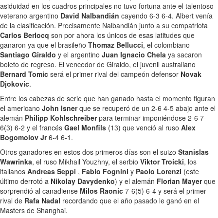
asiduidad en los cuadros principales no tuvo fortuna ante el talentoso
veterano argentino
David Nalbandián
cayendo 6-3 6-4. Albert venía
de la clasificación. Precisamente Nalbandián junto a su compatriota
Carlos Berlocq
son por ahora los únicos de esas latitudes que
ganaron ya que el brasileño
Thomaz Bellucci
, el colombiano
Santiago Giraldo
y el argentino
Juan Ignacio Chela
ya sacaron
boleto de regreso. El vencedor de Giraldo, el juvenil australiano
Bernard Tomic
será el primer rival del campeón defensor
Novak
Djokovic
.
Entre los cabezas de serie que han ganado hasta el momento figuran
el americano
John Isner
que se recuperó de un 2-6 4-5 abajo ante el
alemán
Philipp Kohlschreiber
para terminar imponiéndose 2-6 7-
6(3) 6-2 y el francés
Gael Monfils
(13) que venció al ruso
Alex
Bogomolov Jr
6-4 6-1.
Otros ganadores en estos dos primeros días son el suizo
Stanislas
Wawrinka
, el ruso Mikhail Youzhny, el serbio
Viktor Troicki
, los
italianos
Andreas Seppi
,
Fabio Fognini
y
Paolo Lorenzi
(este
último derrotó a
Nikolay Davydenko
) y el alemán
Florian Mayer
que
sorprendió al canadiense
Milos Raonic
7-6(5) 6-4 y será el primer
rival de
Rafa Nadal
recordando que el año pasado le ganó en el
Masters de Shanghai.