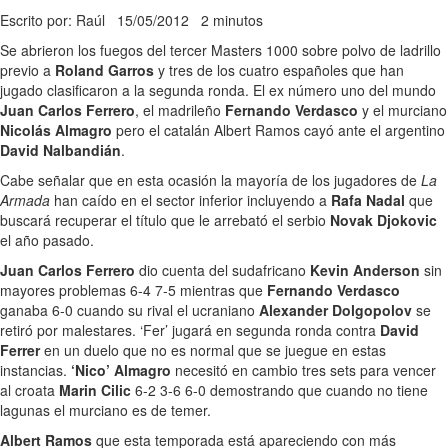
Escrito por: Raúl
15/05/2012
2 minutos
Se abrieron los fuegos del tercer Masters 1000 sobre polvo de ladrillo
previo a
Roland Garros
y tres de los cuatro españoles que han
jugado clasificaron a la segunda ronda. El ex número uno del mundo
Juan Carlos Ferrero
, el madrileño
Fernando Verdasco
y el murciano
Nicolás Almagro
pero el catalán Albert Ramos cayó ante el argentino
David Nalbandián
.
Cabe señalar que en esta ocasión la mayoría de los jugadores de
La
Armada
han caído en el sector inferior incluyendo a
Rafa Nadal
que
buscará recuperar el título que le arrebató el serbio
Novak Djokovic
el año pasado.
Juan Carlos Ferrero
dio cuenta del sudafricano
Kevin Anderson
sin
mayores problemas 6-4 7-5 mientras que
Fernando Verdasco
ganaba 6-0 cuando su rival el ucraniano
Alexander Dolgopolov
se
retiró por malestares. ‘Fer’ jugará en segunda ronda contra
David
Ferrer
en un duelo que no es normal que se juegue en estas
instancias.
‘Nico’ Almagro
necesitó en cambio tres sets para vencer
al croata
Marin Cilic
6-2 3-6 6-0 demostrando que cuando no tiene
lagunas el murciano es de temer.
Albert Ramos
que esta temporada está apareciendo con más