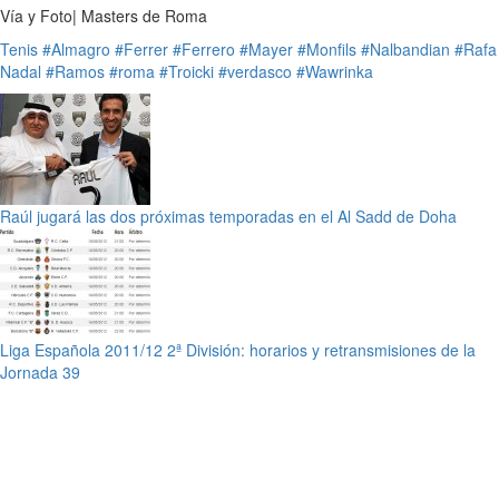
Vía y Foto| Masters de Roma
Tenis
#Almagro
#Ferrer
#Ferrero
#Mayer
#Monfils
#Nalbandian
#Rafa
Nadal
#Ramos
#roma
#Troicki
#verdasco
#Wawrinka
Raúl jugará las dos próximas temporadas en el Al Sadd de Doha
Liga Española 2011/12 2ª División: horarios y retransmisiones de la
Jornada 39