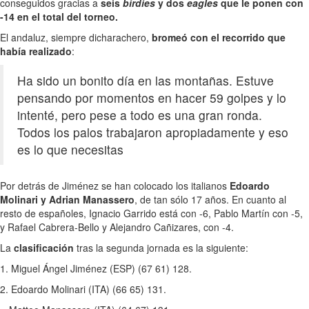
conseguidos gracias a
seis
birdies
y dos
eagles
que le ponen con
-14 en el total del torneo.
El andaluz, siempre dicharachero,
bromeó con el recorrido que
había realizado
:
Ha sido un bonito día en las montañas. Estuve
pensando por momentos en hacer 59 golpes y lo
intenté, pero pese a todo es una gran ronda.
Todos los palos trabajaron apropiadamente y eso
es lo que necesitas
Por detrás de Jiménez se han colocado los italianos
Edoardo
Molinari y Adrian Manassero
, de tan sólo 17 años. En cuanto al
resto de españoles, Ignacio Garrido está con -6, Pablo Martín con -5,
y Rafael Cabrera-Bello y Alejandro Cañizares, con -4.
La
clasificación
tras la segunda jornada es la siguiente:
1. Miguel Ángel Jiménez (ESP) (67 61) 128.
2. Edoardo Molinari (ITA) (66 65) 131.