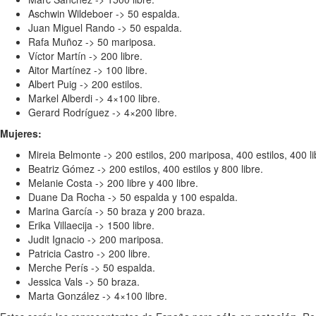
Aschwin Wildeboer -> 50 espalda.
Juan Miguel Rando -> 50 espalda.
Rafa Muñoz -> 50 mariposa.
Víctor Martín -> 200 libre.
Aitor Martínez -> 100 libre.
Albert Puig -> 200 estilos.
Markel Alberdi -> 4×100 libre.
Gerard Rodríguez -> 4×200 libre.
Mujeres:
Mireia Belmonte -> 200 estilos, 200 mariposa, 400 estilos, 400 lib
Beatriz Gómez -> 200 estilos, 400 estilos y 800 libre.
Melanie Costa -> 200 libre y 400 libre.
Duane Da Rocha -> 50 espalda y 100 espalda.
Marina García -> 50 braza y 200 braza.
Erika Villaecija -> 1500 libre.
Judit Ignacio -> 200 mariposa.
Patricia Castro -> 200 libre.
Merche Perís -> 50 espalda.
Jessica Vals -> 50 braza.
Marta González -> 4×100 libre.