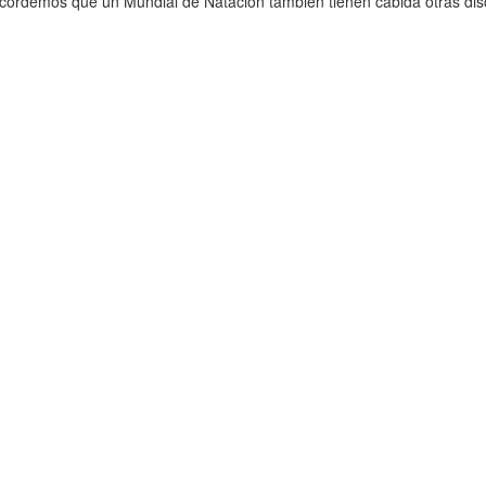
cordemos que un Mundial de Natación también tienen cabida otras disci