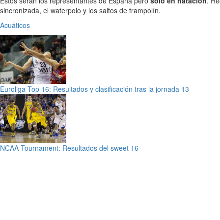
Estos serán los representantes de España pero
sólo en natación
. Re
sincronizada, el waterpolo y los saltos de trampolín.
Acuáticos
Euroliga Top 16: Resultados y clasificación tras la jornada 13
NCAA Tournament: Resultados del sweet 16