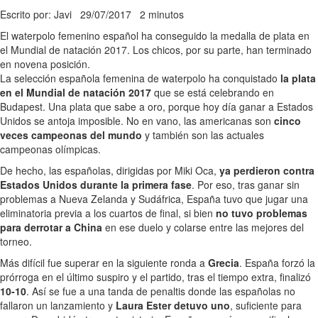
Escrito por: Javi
29/07/2017
2 minutos
El waterpolo femenino español ha conseguido la medalla de plata en
el Mundial de natación 2017. Los chicos, por su parte, han terminado
en novena posición.
La selección española femenina de waterpolo ha conquistado
la plata
en el Mundial de natación 2017
que se está celebrando en
Budapest. Una plata que sabe a oro, porque hoy día ganar a Estados
Unidos se antoja imposible. No en vano, las americanas son
cinco
veces campeonas del mundo
y también son las actuales
campeonas olímpicas.
De hecho, las españolas, dirigidas por Miki Oca,
ya perdieron contra
Estados Unidos durante la primera fase
. Por eso, tras ganar sin
problemas a Nueva Zelanda y Sudáfrica, España tuvo que jugar una
eliminatoria previa a los cuartos de final, si bien
no tuvo problemas
para derrotar a China
en ese duelo y colarse entre las mejores del
torneo.
Más difícil fue superar en la siguiente ronda a
Grecia
. España forzó la
prórroga en el último suspiro y el partido, tras el tiempo extra, finalizó
10-10
. Así se fue a una tanda de penaltis donde las españolas no
fallaron un lanzamiento y
Laura Ester detuvo uno
, suficiente para