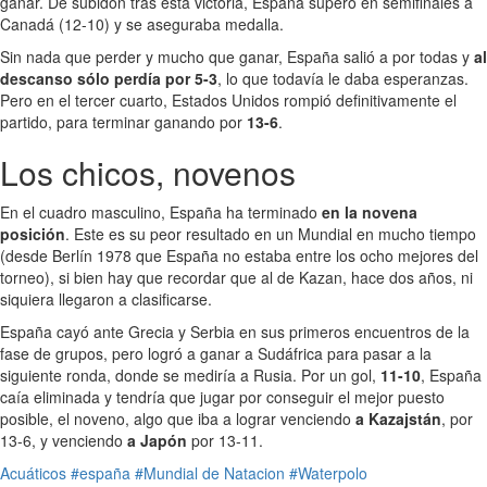
ganar. De subidón tras esta victoria, España superó en semifinales a
Canadá (12-10) y se aseguraba medalla.
Sin nada que perder y mucho que ganar, España salió a por todas y
al
descanso sólo perdía por 5-3
, lo que todavía le daba esperanzas.
Pero en el tercer cuarto, Estados Unidos rompió definitivamente el
partido, para terminar ganando por
13-6
.
Los chicos, novenos
En el cuadro masculino, España ha terminado
en la novena
posición
. Este es su peor resultado en un Mundial en mucho tiempo
(desde Berlín 1978 que España no estaba entre los ocho mejores del
torneo), si bien hay que recordar que al de Kazan, hace dos años, ni
siquiera llegaron a clasificarse.
España cayó ante Grecia y Serbia en sus primeros encuentros de la
fase de grupos, pero logró a ganar a Sudáfrica para pasar a la
siguiente ronda, donde se mediría a Rusia. Por un gol,
11-10
, España
caía eliminada y tendría que jugar por conseguir el mejor puesto
posible, el noveno, algo que iba a lograr venciendo
a Kazajstán
, por
13-6, y venciendo
a Japón
por 13-11.
Acuáticos
#españa
#Mundial de Natacion
#Waterpolo