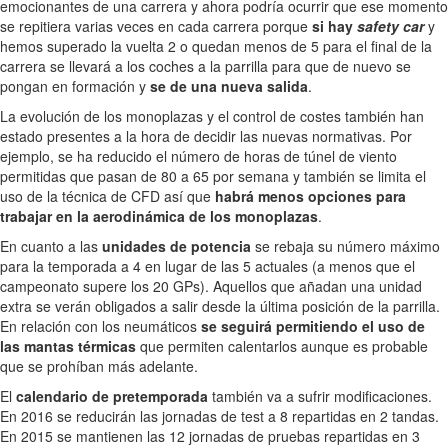
emocionantes de una carrera y ahora podría ocurrir que ese momento
se repitiera varias veces en cada carrera porque
si hay
safety car
y
hemos superado la vuelta 2 o quedan menos de 5 para el final de la
carrera se llevará a los coches a la parrilla para que de nuevo se
pongan en formación y
se de una nueva salida
.
La evolución de los monoplazas y el control de costes también han
estado presentes a la hora de decidir las nuevas normativas. Por
ejemplo, se ha reducido el número de horas de túnel de viento
permitidas que pasan de 80 a 65 por semana y también se limita el
uso de la técnica de CFD así que
habrá menos opciones para
trabajar en la aerodinámica de los monoplazas
.
En cuanto a las
unidades de potencia
se rebaja su número máximo
para la temporada a 4 en lugar de las 5 actuales (a menos que el
campeonato supere los 20 GPs). Aquellos que añadan una unidad
extra se verán obligados a salir desde la última posición de la parrilla.
En relación con los neumáticos
se seguirá permitiendo el uso de
las mantas térmicas
que permiten calentarlos aunque es probable
que se prohíban más adelante.
El
calendario de pretemporada
también va a sufrir modificaciones.
En 2016 se reducirán las jornadas de test a 8 repartidas en 2 tandas.
En 2015 se mantienen las 12 jornadas de pruebas repartidas en 3