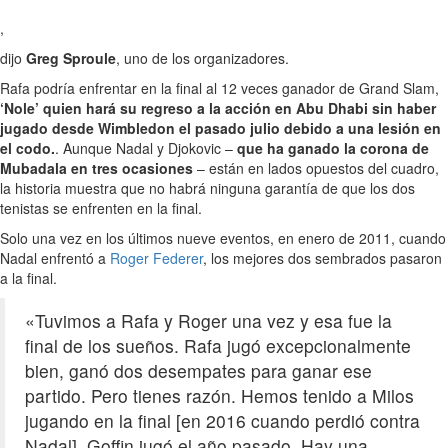
,
dijo
Greg Sproule
, uno de los organizadores.
Rafa podría enfrentar en la final al 12 veces ganador de Grand Slam,
‘Nole’ quien hará su regreso a la acción en
Abu Dhabi
sin haber
jugado desde Wimbledon el pasado julio debido a una lesión en
el codo.
. Aunque Nadal y Djokovic –
que ha ganado la corona de
Mubadala en tres ocasiones
– están en lados opuestos del cuadro,
la historia muestra que no habrá ninguna garantía de que los dos
tenistas se enfrenten en la final.
Solo una vez en los últimos nueve eventos, en enero de 2011, cuando
Nadal enfrentó a
Roger Federer
, los mejores dos sembrados pasaron
a la final.
«Tuvimos a Rafa y Roger una vez y esa fue la
final de los sueños. Rafa jugó excepcionalmente
bien, ganó dos desempates para ganar ese
partido. Pero tienes razón. Hemos tenido a Milos
jugando en la final [en 2016 cuando perdió contra
Nadal]. Goffin jugó el año pasado. Hay una