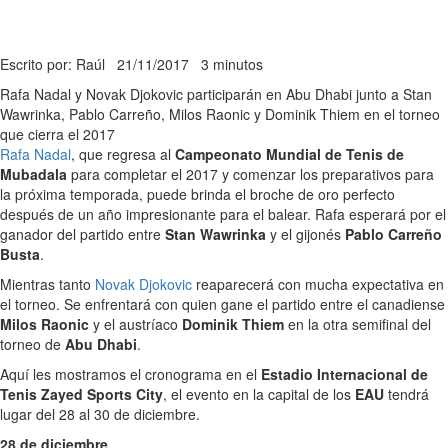
Escrito por: Raúl
21/11/2017
3 minutos
Rafa Nadal y Novak Djokovic participarán en Abu Dhabi junto a Stan
Wawrinka, Pablo Carreño, Milos Raonic y Dominik Thiem en el torneo
que cierra el 2017
Rafa Nadal
, que regresa al
Campeonato Mundial de Tenis de
Mubadala
para completar el 2017 y comenzar los preparativos para
la próxima temporada, puede brinda el broche de oro perfecto
después de un año impresionante para el balear. Rafa esperará por el
ganador del partido entre
Stan Wawrinka
y el gijonés
Pablo Carreño
Busta
.
Mientras tanto
Novak Djokovic
reaparecerá con mucha expectativa en
el torneo. Se enfrentará con quien gane el partido entre el canadiense
Milos Raonic
y el austríaco
Dominik Thiem
en la otra semifinal del
torneo de
Abu Dhabi
.
Aquí les mostramos el cronograma en el
Estadio Internacional de
Tenis Zayed Sports City
, el evento en la capital de los
EAU
tendrá
lugar del 28 al 30 de diciembre.
28 de diciembre