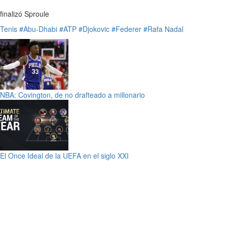
finalizó Sproule
Tenis
#Abu-Dhabi
#ATP
#Djokovic
#Federer
#Rafa Nadal
NBA: Covington, de no drafteado a millonario
El Once Ideal de la UEFA en el siglo XXI