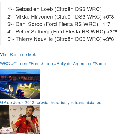
1º- Sébastien Loeb (Citroën DS3 WRC)
2º- Mikko Hirvonen (Citroën DS3 WRC) +0″8
3º- Dani Sordo (Ford Fiesta RS WRC) +1″7
4º- Petter Solberg (Ford Fiesta RS WRC) +3″6
5º- Thierry Neuville (Citroën DS3 WRC) +3″6
Vía |
Recta de Meta
WRC
#Citroen
#Ford
#Loeb
#Rally de Argentina
#Sordo
GP de Jerez 2012: previa, horarios y retransmisiones