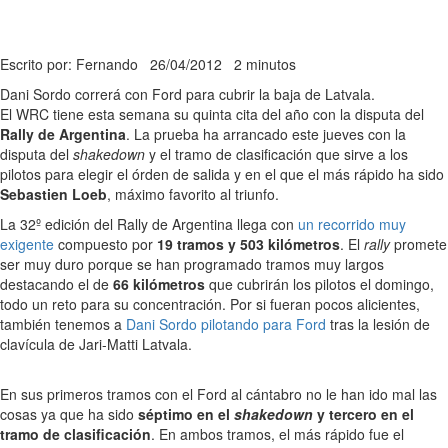
Escrito por: Fernando
26/04/2012
2 minutos
Dani Sordo correrá con Ford para cubrir la baja de Latvala.
El WRC tiene esta semana su quinta cita del año con la disputa del
Rally de Argentina
. La prueba ha arrancado este jueves con la
disputa del
shakedown
y el tramo de clasificación que sirve a los
pilotos para elegir el órden de salida y en el que el más rápido ha sido
Sebastien Loeb
, máximo favorito al triunfo.
La 32º edición del Rally de Argentina llega con
un recorrido muy
exigente
compuesto por
19 tramos y 503 kilómetros
. El
rally
promete
ser muy duro porque se han programado tramos muy largos
destacando el de
66 kilómetros
que cubrirán los pilotos el domingo,
todo un reto para su concentración. Por si fueran pocos alicientes,
también tenemos a
Dani Sordo pilotando para Ford
tras la lesión de
clavícula de Jari-Matti Latvala.
En sus primeros tramos con el Ford al cántabro no le han ido mal las
cosas ya que ha sido
séptimo en el
shakedown
y tercero en el
tramo de clasificación
. En ambos tramos, el más rápido fue el