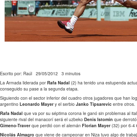
Escrito por: Raúl
29/05/2012
3 minutos
La Armada liderada por
Rafa Nadal
(2) ha tenido una estupenda actua
conseguido su pase a la segunda etapa.
Siguiendo con el sector inferior del cuadro otros jugadores que han l
argentino
Leonardo Mayer
y el serbio
Janko Tipsarevic
entre otros.
Rafa Nadal
que va por su séptima corona le ganó sin problemas al ita
siguiente rival del manacorí será el uzbeko
Denis Istomin
que derrotó
Gimeno-Traver
que perdió con el alemán
Florian Mayer
(32) por 6-4 
Nicolás Almagro
que viene de campeonar en Niza tuvo algo de trabajo