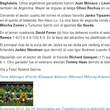
Baghdatis
. Otros argentinos ganadores fueron
Juan Mónaco
y
Leon
también de Argentina. Mayer se impuso al belga
Oliver Rochus
en cua
Cerrando el sector cuarto del torneo el octavo favorito
Janko Tipsare
en el quinto al taiwanés Yen-Hsun Lu. La otra llave de segunda ronda d
Mischa Zverev
y Tursunov barrió con el japonés
Go Soeda
.
En el tercer cuadrante
David Ferrer
(6) hizo los deberes contra el es
Ramos
7-6(7) 6-4 6-7(5) 6-3. En la llave del alicantino ha clasificado 
El principal rival de la zona del de Jávea es sin duda por ránking el e
finlandés
Jarkko Nieminen
que derrotó al ruso Igor Andreev cuando ib
Siguiendo con el sector de David, el francés
Richard Gasquet
(17) su
6-1. Otro ganador fue el veterano alemán
Tommy Haas
derrotó al ita
Vía y Foto| Roland Garros
Tenis
#Almagro
#Ferrer
#Gasquet
#Istomin
#Monaco
#Murray
#niemi
Eurocopa 2012: los 23 convocados por Trapattoni para la selección de