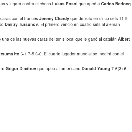
as y jugará contra el checo
Lukas Rosol
que apeó a
Carlos Berlocq
s caras con el francés
Jeremy Chardy
que derrotó en cinco sets 11-9
uso
Dmitry Tursunov
. El primero venció en cuatro sets al alemán
e
una de las nuevas caras del tenis local que le ganó al catalán
Albert
atsuma Ito
6-1 7-5 6-0. El cuarto jugador mundial se medirá con el
aro
Grigor Dimitrov
que apeó al americano
Donald Young
7-6(3) 6-1