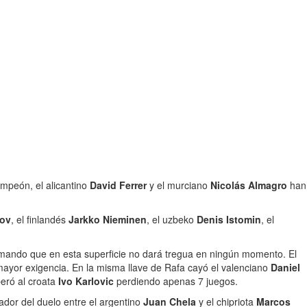
ampeón, el alicantino
David Ferrer
y el murciano
Nicolás Almagro
han
nov
, el finlandés
Jarkko Nieminen
, el uzbeko
Denis Istomin
, el
rmando que en esta superficie no dará tregua en ningún momento. El
 mayor exigencia. En la misma llave de Rafa cayó el valenciano
Daniel
eró al croata
Ivo Karlovic
perdiendo apenas 7 juegos.
dor del duelo entre el argentino
Juan Chela
y el chipriota
Marcos