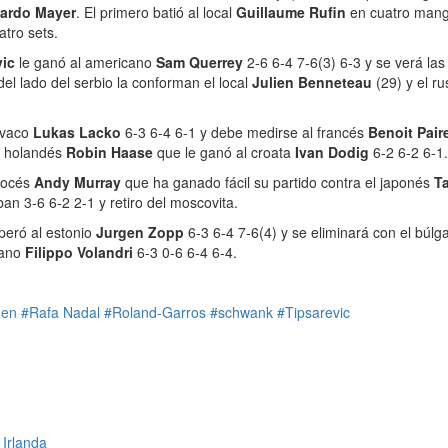
ardo Mayer
. El primero batió al local
Guillaume Rufin
en cuatro mang
tro sets.
vic
le ganó al americano
Sam Querrey
2-6 6-4 7-6(3) 6-3 y se verá la
el lado del serbio la conforman el local
Julien Benneteau
(29) y el r
lovaco
Lukas Lacko
6-3 6-4 6-1 y debe medirse al francés
Benoit Pair
el holandés
Robin Haase
que le ganó al croata
Ivan Dodig
6-2 6-2 6-1.
scocés
Andy Murray
que ha ganado fácil su partido contra el japonés
T
an 3-6 6-2 2-1 y retiro del moscovita.
peró al estonio
Jurgen Zopp
6-3 6-4 7-6(4) y se eliminará con el búlg
liano
Filippo Volandri
6-3 0-6 6-4 6-4.
nen
#Rafa Nadal
#Roland-Garros
#schwank
#Tipsarevic
 Irlanda