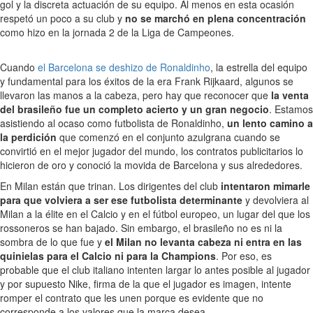
gol y la discreta actuación de su equipo. Al menos en esta ocasión
respetó un poco a su club y
no se marchó en plena concentración
como hizo en la jornada 2 de la Liga de Campeones.
Cuando
el Barcelona se deshizo de Ronaldinho
, la estrella del equipo
y fundamental para los éxitos de la era Frank Rijkaard, algunos se
llevaron las manos a la cabeza, pero hay que reconocer que
la venta
del brasileño fue un completo acierto y un gran negocio
. Estamos
asistiendo al ocaso como futbolista de Ronaldinho,
un lento camino a
la perdición
que comenzó en el conjunto azulgrana cuando se
convirtió en el mejor jugador del mundo, los contratos publicitarios lo
hicieron de oro y conoció la movida de Barcelona y sus alrededores.
En Milan están que trinan. Los dirigentes del club
intentaron mimarle
para que volviera a ser ese futbolista determinante
y devolviera al
Milan a la élite en el Calcio y en el fútbol europeo, un lugar del que los
rossoneros se han bajado. Sin embargo, el brasileño no es ni la
sombra de lo que fue y
el Milan no levanta cabeza ni entra en las
quinielas para el Calcio ni para la Champions
. Por eso, es
probable que el club italiano intenten largar lo antes posible al jugador
y por supuesto Nike, firma de la que el jugador es imagen, intente
romper el contrato que les unen porque es evidente que no
corresponde a los valores que la marca desea.