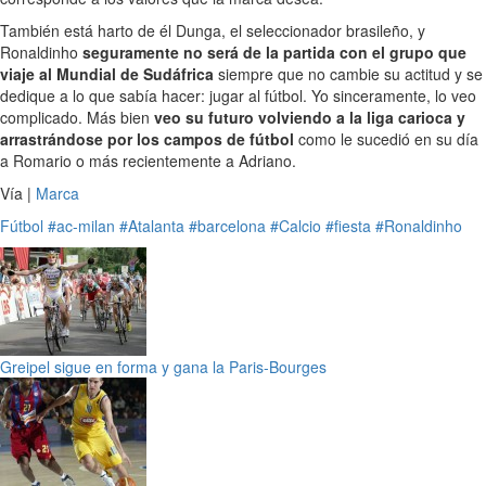
También está harto de él Dunga, el seleccionador brasileño, y
Ronaldinho
seguramente no será de la partida con el grupo que
viaje al Mundial de Sudáfrica
siempre que no cambie su actitud y se
dedique a lo que sabía hacer: jugar al fútbol. Yo sinceramente, lo veo
complicado. Más bien
veo su futuro volviendo a la liga carioca y
arrastrándose por los campos de fútbol
como le sucedió en su día
a Romario o más recientemente a Adriano.
Vía |
Marca
Fútbol
#ac-milan
#Atalanta
#barcelona
#Calcio
#fiesta
#Ronaldinho
Greipel sigue en forma y gana la Paris-Bourges