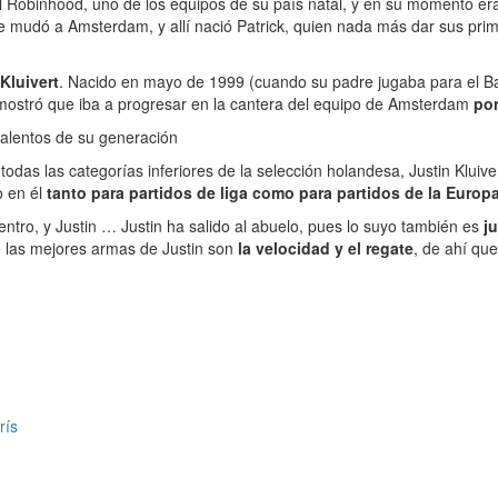
el Robinhood, uno de los equipos de su país natal, y en su momento e
e mudó a Amsterdam, y allí nació Patrick, quien nada más dar sus prime
Kluivert
. Nacido en mayo de 1999 (cuando su padre jugaba para el Ba
emostró que iba a progresar en la cantera del equipo de Amsterdam
por
talentos de su generación
 todas las categorías inferiores de la selección holandesa, Justin Klui
o en él
tanto para partidos de liga como para partidos de la Euro
ntro, y Justin … Justin ha salido al abuelo, pues lo suyo también es
ju
e las mejores armas de Justin son
la velocidad y el regate
, de ahí qu
rís