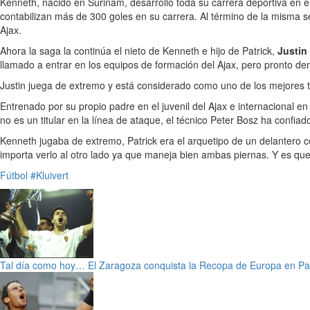
Kenneth, nacido en Surinam, desarrolló toda su carrera deportiva en 
contabilizan más de 300 goles en su carrera. Al término de la misma s
Ajax.
Ahora la saga la continúa el nieto de Kenneth e hijo de Patrick,
Justin 
llamado a entrar en los equipos de formación del Ajax, pero pronto d
Justin juega de extremo y está considerado como uno de los mejores 
Entrenado por su propio padre en el juvenil del Ajax e internacional en
no es un titular en la línea de ataque, el técnico Peter Bosz ha confiad
Kenneth jugaba de extremo, Patrick era el arquetipo de un delantero ce
importa verlo al otro lado ya que maneja bien ambas piernas. Y es qu
Fútbol
#Kluivert
Tal día como hoy… El Zaragoza conquista la Recopa de Europa en Pa