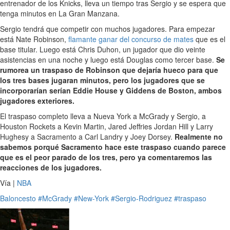
entrenador de los Knicks, lleva un tiempo tras Sergio y se espera que
tenga minutos en La Gran Manzana.
Sergio tendrá que competir con muchos jugadores. Para empezar
está Nate Robinson,
flamante ganar del concurso de mates
que es el
base titular. Luego está Chris Duhon, un jugador que dio veinte
asistencias en una noche y luego está Douglas como tercer base.
Se
rumorea un traspaso de Robinson que dejaría hueco para que
los tres bases jugaran minutos, pero los jugadores que se
incorporarían serían Eddie House y Giddens de Boston, ambos
jugadores exteriores.
El traspaso completo lleva a Nueva York a McGrady y Sergio, a
Houston Rockets a Kevin Martin, Jared Jeffries Jordan Hill y Larry
Hughesy a Sacramento a Carl Landry y Joey Dorsey.
Realmente no
sabemos porqué Sacramento hace este traspaso cuando parece
que es el peor parado de los tres, pero ya comentaremos las
reacciones de los jugadores.
Vía |
NBA
Baloncesto
#McGrady
#New-York
#Sergio-Rodriguez
#traspaso