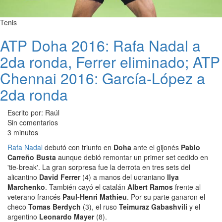
Tenis
ATP Doha 2016: Rafa Nadal a
2da ronda, Ferrer eliminado; ATP
Chennai 2016: García-López a
2da ronda
Escrito por: Raúl
Sin comentarios
3 minutos
Rafa Nadal
debutó con triunfo en
Doha
ante el gijonés
Pablo
Carreño Busta
aunque debió remontar un primer set cedido en
'tie-break'. La gran sorpresa fue la derrota en tres sets del
alicantino
David Ferrer
(4) a manos del ucraniano
Ilya
Marchenko
. También cayó el catalán
Albert Ramos
frente al
veterano francés
Paul-Henri Mathieu
. Por su parte ganaron el
checo
Tomas Berdych
(3), el ruso
Teimuraz Gabashvili
y el
argentino
Leonardo Mayer
(8).