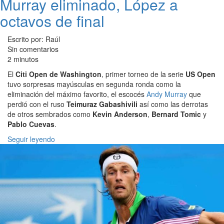
Murray eliminado, López a
octavos de final
Escrito por: Raúl
Sin comentarios
2 minutos
El
Citi Open de Washington
, primer torneo de la serie
US Open
tuvo sorpresas mayúsculas en segunda ronda como la
eliminación del máximo favorito, el escocés
Andy Murray
que
perdió con el ruso
Teimuraz Gabashivili
así como las derrotas
de otros sembrados como
Kevin Anderson
,
Bernard Tomic
y
Pablo Cuevas
.
Seguir leyendo