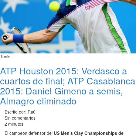
Tenis
ATP Houston 2015: Verdasco a
cuartos de final; ATP Casablanca
2015: Daniel Gimeno a semis,
Almagro eliminado
Escrito por: Raúl
Sin comentarios
2 minutos
El campeón defensor del
US Men's Clay Championships de