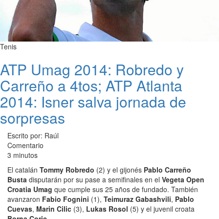
Tenis
ATP Umag 2014: Robredo y
Carreño a 4tos; ATP Atlanta
2014: Isner salva jornada de
sorpresas
Escrito por: Raúl
Comentario
3 minutos
El catalán
Tommy Robredo
(2) y el gijonés
Pablo Carreño
Busta
disputarán por su pase a semifinales en el
Vegeta Open
Croatia Umag
que cumple sus 25 años de fundado. También
avanzaron
Fabio Fognini
(1),
Teimuraz Gabashvili
,
Pablo
Cuevas
,
Marin Cilic
(3),
Lukas Rosol
(5) y el juvenil croata
Borna Coric
.